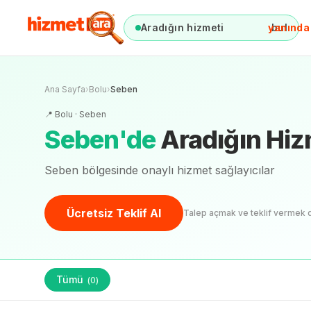
Aradığın hizmeti
yanında
bul
Ana Sayfa
›
Bolu
›
Seben
📍
Bolu
·
Seben
Seben
'
de
Aradığın Hiz
Seben bölgesinde onaylı hizmet sağlayıcılar
Ücretsiz Teklif Al
Talep açmak ve teklif vermek 
Tümü
(
0
)