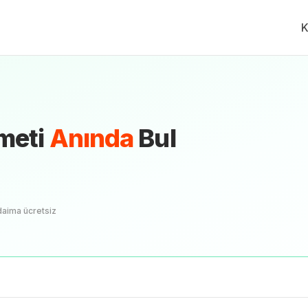
K
meti
Anında
Bul
daima ücretsiz