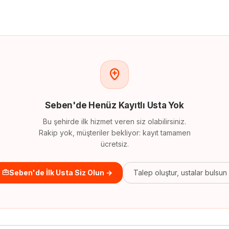
Seben
'
de
Henüz Kayıtlı Usta Yok
Bu şehirde ilk hizmet veren siz olabilirsiniz.
Rakip yok, müşteriler bekliyor: kayıt tamamen
ücretsiz.
Seben'de İlk Usta Siz Olun →
Talep oluştur, ustalar bulsun