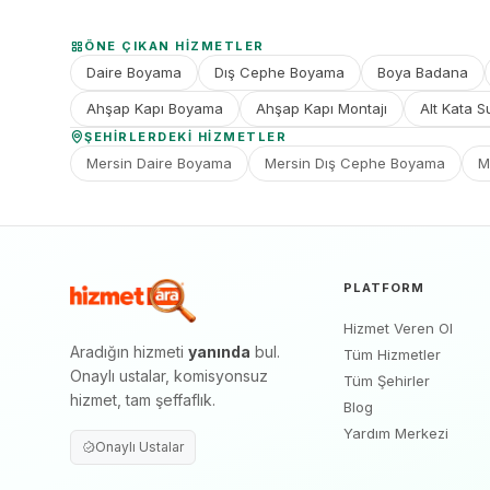
ÖNE ÇIKAN HIZMETLER
Daire Boyama
Dış Cephe Boyama
Boya Badana
Ahşap Kapı Boyama
Ahşap Kapı Montajı
Alt Kata S
ŞEHIRLERDEKI HIZMETLER
Mersin Daire Boyama
Mersin Dış Cephe Boyama
M
PLATFORM
Hizmet Veren Ol
Aradığın hizmeti
yanında
bul.
Tüm Hizmetler
Onaylı ustalar, komisyonsuz
Tüm Şehirler
hizmet, tam şeffaflık.
Blog
Yardım Merkezi
Onaylı Ustalar