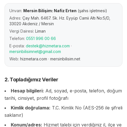
Unvan:
Mersin Bilişim: Nafiz Erten
(şahıs işletmesi)
Adres:
Çay Mah. 6467. Sk. Hz. Eyyüp Camii Altı No:5/D,
33020 Akdeniz / Mersin
Vergi Dairesi:
Liman
Telefon:
0551 996 00 66
E-posta:
destek@hizmetara.com
·
mersinbilisimnet@gmail.com
Web:
hizmetara.com · mersinbilisim.net
2. Topladığımız Veriler
Hesap bilgileri:
Ad, soyad, e-posta, telefon, doğum
tarihi, cinsiyet, profil fotoğrafı
Kimlik doğrulama:
T.C. Kimlik No (AES-256 ile şifreli
saklanır)
Konum/adres:
Hizmet talebi için verdiğiniz il, ilçe ve