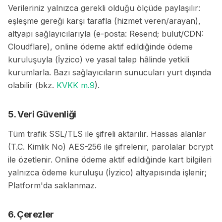
Verileriniz yalnızca gerekli olduğu ölçüde paylaşılır:
eşleşme gereği karşı tarafla (hizmet veren/arayan),
altyapı sağlayıcılarıyla (e-posta: Resend; bulut/CDN:
Cloudflare), online ödeme aktif edildiğinde ödeme
kuruluşuyla (İyzico) ve yasal talep hâlinde yetkili
kurumlarla. Bazı sağlayıcıların sunucuları yurt dışında
olabilir (bkz.
KVKK m.9
).
5. Veri Güvenliği
Tüm trafik SSL/TLS ile şifreli aktarılır. Hassas alanlar
(T.C. Kimlik No) AES-256 ile şifrelenir, parolalar bcrypt
ile özetlenir. Online ödeme aktif edildiğinde kart bilgileri
yalnızca ödeme kuruluşu (İyzico) altyapısında işlenir;
Platform'da saklanmaz.
6. Çerezler