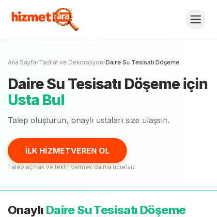
Daire Su Tesisatı Döşeme
Fiyat Teklifi
Al, Karşılaştır.
İLK HİZMETVEREN OL
Henüz onaylı
usta
yok
Ana Sayfa
›
Tadilat ve Dekorasyon
›
Daire Su Tesisatı Döşeme
Daire Su Tesisatı Döşeme
için
Usta Bul
Talep oluşturun, onaylı
ustaları
size ulaşsın.
İLK HİZMETVEREN OL
Talep açmak ve teklif vermek daima ücretsiz
Onaylı
Daire Su Tesisatı Döşeme