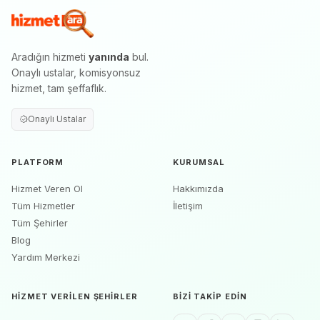
Aradığın hizmeti
yanında
bul.
Onaylı ustalar, komisyonsuz
hizmet, tam şeffaflık.
Onaylı Ustalar
PLATFORM
KURUMSAL
Hizmet Veren Ol
Hakkımızda
Tüm Hizmetler
İletişim
Tüm Şehirler
Blog
Yardım Merkezi
HIZMET VERILEN ŞEHIRLER
BIZI TAKIP EDIN