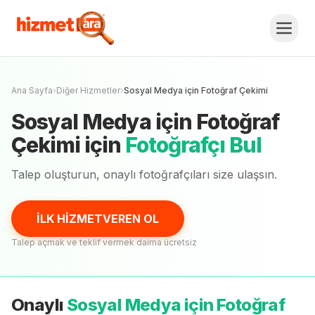
Sosyal Medya için Fotoğraf Çekimi
Fiyat Teklifi Al, Karşılaştır.
İLK HİZMETVEREN OL
Henüz onaylı
fotoğrafçı
yok
Ana Sayfa
›
Diğer Hizmetler
›
Sosyal Medya için Fotoğraf Çekimi
Sosyal Medya için Fotoğraf
Çekimi
için
Fotoğrafçı Bul
Talep oluşturun, onaylı
fotoğrafçıları
size ulaşsın.
İLK HİZMETVEREN OL
Talep açmak ve teklif vermek daima ücretsiz
Onaylı
Sosyal Medya için Fotoğraf