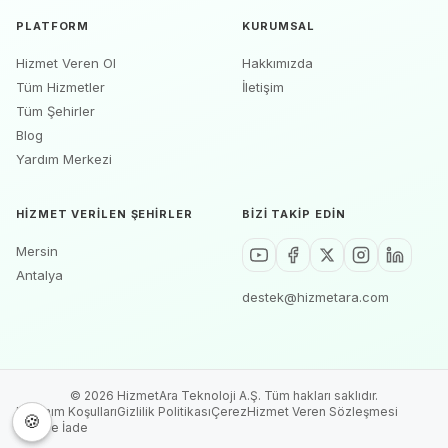
PLATFORM
KURUMSAL
Hizmet Veren Ol
Hakkımızda
Tüm Hizmetler
İletişim
Tüm Şehirler
Blog
Yardım Merkezi
HIZMET VERILEN ŞEHIRLER
BIZI TAKIP EDIN
Mersin
Antalya
destek@hizmetara.com
©
2026
HizmetAra Teknoloji A.Ş. Tüm hakları saklıdır.
Kullanım Koşulları
Gizlilik Politikası
Çerez
Hizmet Veren Sözleşmesi
🍪
🍪
İptal ve İade