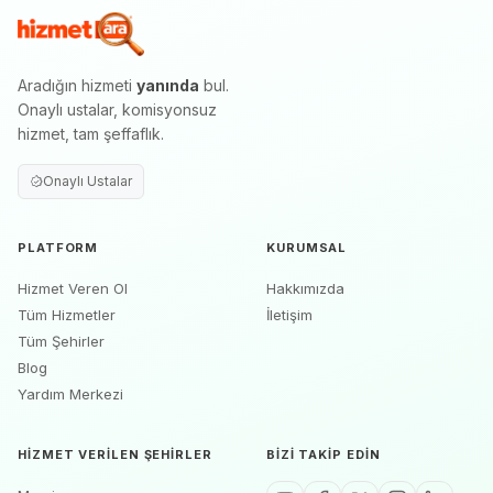
Aradığın hizmeti
yanında
bul.
Onaylı ustalar, komisyonsuz
hizmet, tam şeffaflık.
Onaylı Ustalar
PLATFORM
KURUMSAL
Hizmet Veren Ol
Hakkımızda
Tüm Hizmetler
İletişim
Tüm Şehirler
Blog
Yardım Merkezi
HIZMET VERILEN ŞEHIRLER
BIZI TAKIP EDIN