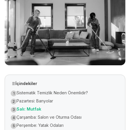
İçindekiler
Sistematik Temizlik Neden Önemlidir?
1
Pazartesi: Banyolar
2
Salı: Mutfak
3
Çarşamba: Salon ve Oturma Odası
4
Perşembe: Yatak Odaları
5