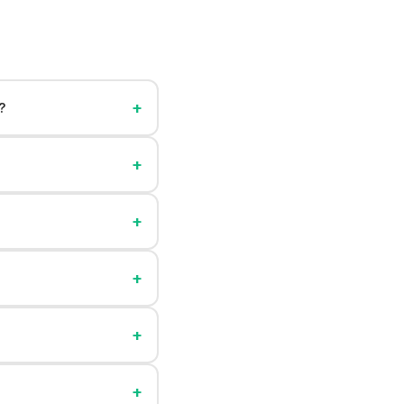
+
?
+
+
+
+
+