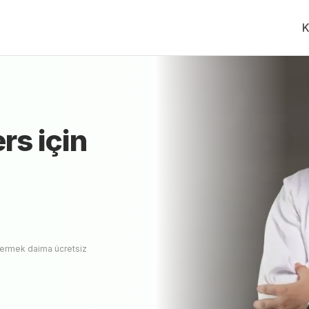
K
i Özel Ders
Fiyat Teklifi Al, Karşılaştır.
İLK HİZMETV
ğitmen
yok
ers
için
vermek daima ücretsiz