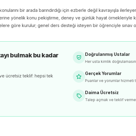
konularını bir arada barındırdığı için ezberle değil kavrayışla ilerleye
erine yönelik konu pekiştirme, deney ve günlük hayat örnekleriyle k
elere göre kurulur; genel ders desteği isteyen bir öğrenciyle sınav oda
tayı bulmak bu kadar
Doğrulanmış Ustalar
Her usta kimlik doğrulaması
Gerçek Yorumlar
e ücretsiz teklif: hepsi tek
Puanlar ve yorumlar hizmeti t
Daima Ücretsiz
Talep açmak ve teklif verme