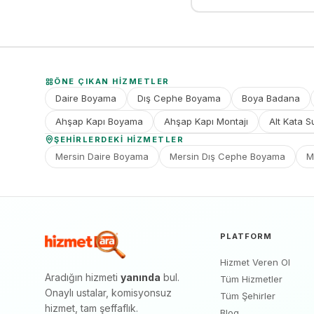
ÖNE ÇIKAN HIZMETLER
Daire Boyama
Dış Cephe Boyama
Boya Badana
Ahşap Kapı Boyama
Ahşap Kapı Montajı
Alt Kata S
ŞEHIRLERDEKI HIZMETLER
Mersin Daire Boyama
Mersin Dış Cephe Boyama
M
PLATFORM
Hizmet Veren Ol
Aradığın hizmeti
yanında
bul.
Tüm Hizmetler
Onaylı ustalar, komisyonsuz
Tüm Şehirler
hizmet, tam şeffaflık.
Blog