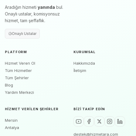
Aradığın hizmeti
yanında
bul.
Onaylı ustalar, komisyonsuz
hizmet, tam şeffaflık.
Onaylı Ustalar
PLATFORM
KURUMSAL
Hizmet Veren Ol
Hakkımızda
Tüm Hizmetler
İletişim
Tüm Şehirler
Blog
Yardım Merkezi
HIZMET VERILEN ŞEHIRLER
BIZI TAKIP EDIN
Mersin
Antalya
destek@hizmetara.com