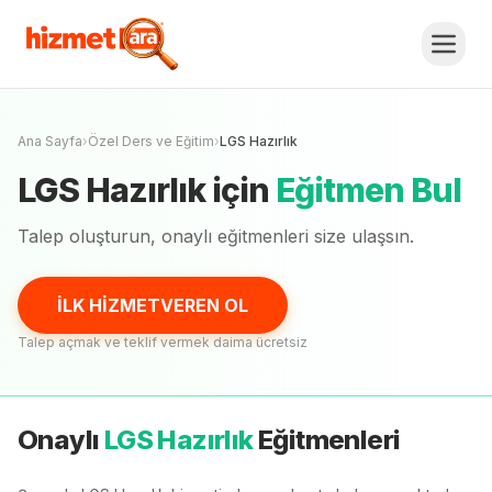
LGS Hazırlık
Fiyat Teklifi Al, Karşılaştır.
İLK HİZMETVEREN OL
Henüz onaylı
eğitmen
yok
Ana Sayfa
›
Özel Ders ve Eğitim
›
LGS Hazırlık
LGS Hazırlık
için
Eğitmen Bul
Talep oluşturun, onaylı
eğitmenleri
size ulaşsın.
İLK HİZMETVEREN OL
Talep açmak ve teklif vermek daima ücretsiz
Onaylı
LGS Hazırlık
Eğitmenleri