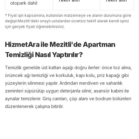
otopark dahil
* Fiyat işin kapsamına, kullanılan malzemeye ve alanın durumuna göre
değişir.
Mezitli
'
de
ki onaylı ustalardan ücretsiz teklif alarak kendi işiniz
için gerçek fiyatı öğrenebilirsiniz.
HizmetAra ile
Mezitli
'
de
Apartman
Temizliği
Nasıl Yaptırılır?
Temizlik genelde üst kattan aşağı doğru ilerler: önce toz alma,
örümcek ağı temizliği ve korkuluk, kapı kolu, priz kapağı gibi
yüzeylerin silinmesi yapılır. Ardından merdiven ve sahanlık
zeminleri süpürülüp uygun deterjanla silinir, asansör kabini ile
aynalar temizlenir. Giriş camları, çöp alanı ve bodrum bölümleri
düzenlenerek çalışma bitirilir.