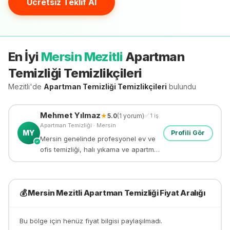
Ücretsiz Teklif Al
En İyi
Mersin Mezitli
Apartman
Temizliği
Temizlikçileri
Mezitli'de
Apartman Temizliği
Temizlikçileri
bulundu
Mehmet
Yılmaz
★
5.0
(
1
yorum)
✅
1
iş
Apartman Temizliği
·
Mersin
MY
Profili Gör
Mersin genelinde profesyonel ev ve
✓
ofis temizliği, halı yıkama ve apartman
temizliği yapıyorum. 8 yıllık deneyim.
💰
Mersin Mezitli
Apartman Temizliği
Fiyat Aralığı
Bu bölge için henüz fiyat bilgisi paylaşılmadı.