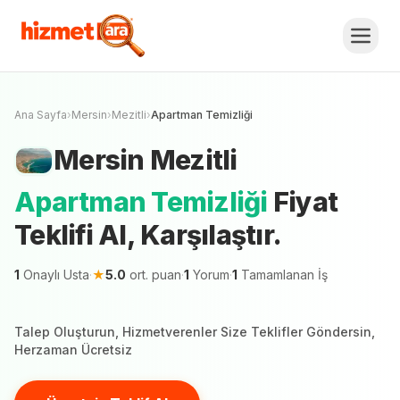
Mersin
Mezitli
Apartman Temizliği
Fiyat
Teklifi Al, Karşılaştır.
Ücretsiz Teklif Al
Mersin şehrinde 1 hizmetveren teklif vermeye
hazır
Ana Sayfa
›
Mersin
›
Mezitli
›
Apartman Temizliği
Mersin
Mezitli
Apartman Temizliği
Fiyat
Teklifi Al, Karşılaştır.
1
Onaylı Usta
·
★
5.0
ort. puan
·
1
Yorum
·
1
Tamamlanan İş
Talep Oluşturun, Hizmetverenler Size Teklifler Göndersin,
Herzaman Ücretsiz