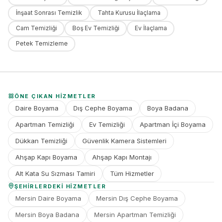
İnşaat Sonrası Temizlik
Tahta Kurusu İlaçlama
Cam Temizliği
Boş Ev Temizliği
Ev İlaçlama
Petek Temizleme
ÖNE ÇIKAN HIZMETLER
Daire Boyama
Dış Cephe Boyama
Boya Badana
Apartman Temizliği
Ev Temizliği
Apartman İçi Boyama
Dükkan Temizliği
Güvenlik Kamera Sistemleri
Ahşap Kapı Boyama
Ahşap Kapı Montajı
Alt Kata Su Sızması Tamiri
Tüm Hizmetler
ŞEHIRLERDEKI HIZMETLER
Mersin Daire Boyama
Mersin Dış Cephe Boyama
Mersin Boya Badana
Mersin Apartman Temizliği