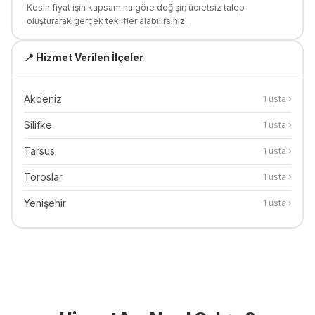
Kesin fiyat işin kapsamına göre değişir; ücretsiz talep
oluşturarak gerçek teklifler alabilirsiniz.
📍 Hizmet Verilen İlçeler
Akdeniz
1
usta ›
Silifke
1
usta ›
Tarsus
1
usta ›
Toroslar
1
usta ›
Yenişehir
1
usta ›