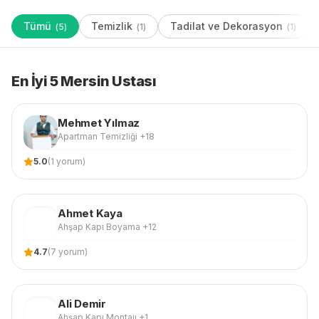
Tümü
Temizlik
Tadilat ve Dekorasyon
(
5
)
(
1
)
(
1
)
En İyi 5 Mersin Ustası
Mehmet
Yılmaz
Apartman Temizliği
+18
5.0
(
1
yorum)
Ahmet
Kaya
AK
Ahşap Kapı Boyama
+12
4.7
(
7
yorum)
Ali
Demir
AD
Ahşap Kapı Montajı
+1