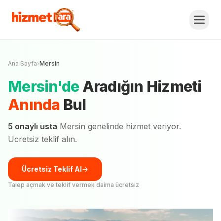
Ana Sayfa
›
Mersin
Mersin
'
de
Aradığın Hizmeti
Anında
Bul
5
onaylı usta
Mersin
genelinde hizmet veriyor.
Ücretsiz teklif alın.
Ücretsiz Teklif Al
Talep açmak ve teklif vermek daima ücretsiz