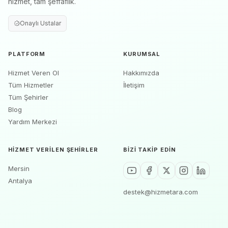
hizmet, tam şeffaflık.
Onaylı Ustalar
PLATFORM
KURUMSAL
Hizmet Veren Ol
Hakkımızda
Tüm Hizmetler
İletişim
Tüm Şehirler
Blog
Yardım Merkezi
HIZMET VERILEN ŞEHIRLER
BIZI TAKIP EDIN
Mersin
Antalya
destek@hizmetara.com