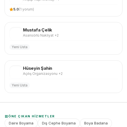
5.0
(
1
yorum)
Mustafa
Çelik
MÇ
Asansörlü Nakliyat
+2
Yeni Usta
Hüseyin
Şahin
HŞ
Açılış Organizasyonu
+2
Yeni Usta
ÖNE ÇIKAN HIZMETLER
Daire Boyama
Dış Cephe Boyama
Boya Badana