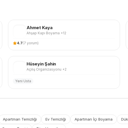
Ahmet
Kaya
AK
Ahşap Kapı Boyama
+12
4.7
(
7
yorum)
Hüseyin
Şahin
HŞ
Açılış Organizasyonu
+2
Yeni Usta
Apartman Temizliği
Ev Temizliği
Apartman İçi Boyama
Dük