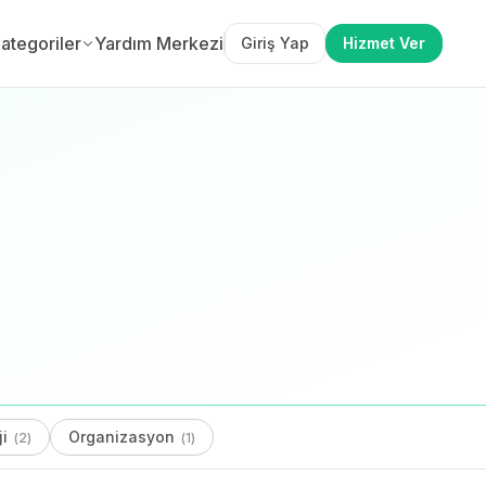
ategoriler
Yardım Merkezi
Giriş Yap
Hizmet Ver
ji
Organizasyon
(
2
)
(
1
)