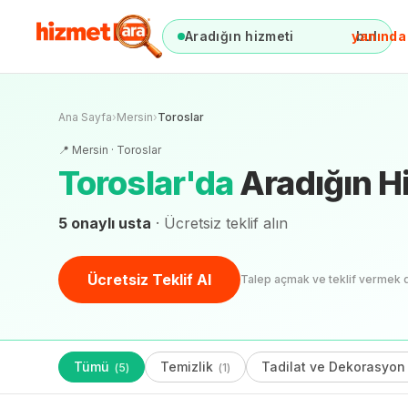
Aradığın hizmeti
yanında
bul
Ana Sayfa
›
Mersin
›
Toroslar
📍
Mersin
·
Toroslar
Toroslar
'
da
Aradığın H
5
onaylı usta
· Ücretsiz teklif alın
Ücretsiz Teklif Al
Talep açmak ve teklif vermek 
Tümü
Temizlik
Tadilat ve Dekorasyon
(
5
)
(
1
)