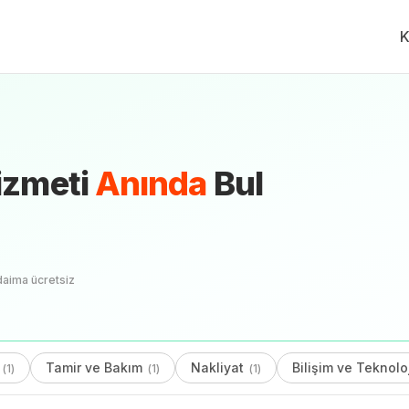
K
izmeti
Anında
Bul
daima ücretsiz
Tamir ve Bakım
Nakliyat
Bilişim ve Teknolo
(
1
)
(
1
)
(
1
)