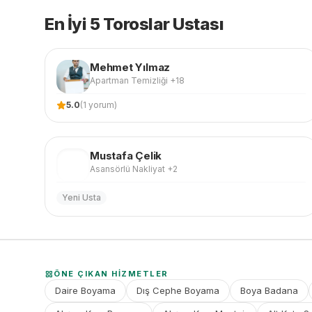
En İyi 5 Toroslar Ustası
Mehmet
Yılmaz
Apartman Temizliği
+18
5.0
(
1
yorum)
Mustafa
Çelik
MÇ
Asansörlü Nakliyat
+2
Yeni Usta
ÖNE ÇIKAN HIZMETLER
Daire Boyama
Dış Cephe Boyama
Boya Badana