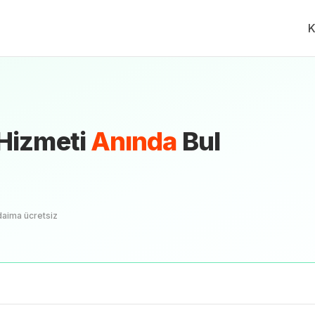
K
Hizmeti
Anında
Bul
daima ücretsiz