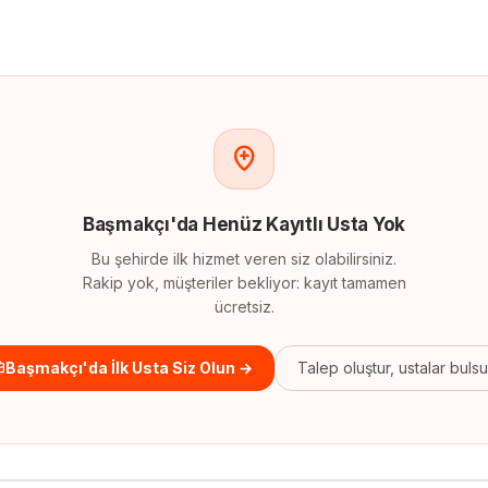
Başmakçı
'
da
Henüz Kayıtlı Usta Yok
Bu şehirde ilk hizmet veren siz olabilirsiniz.
Rakip yok, müşteriler bekliyor: kayıt tamamen
ücretsiz.
Başmakçı'da İlk Usta Siz Olun →
Talep oluştur, ustalar buls