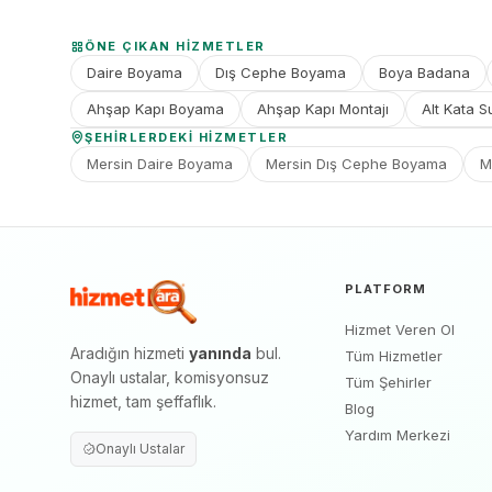
ÖNE ÇIKAN HIZMETLER
Daire Boyama
Dış Cephe Boyama
Boya Badana
Ahşap Kapı Boyama
Ahşap Kapı Montajı
Alt Kata S
ŞEHIRLERDEKI HIZMETLER
Mersin Daire Boyama
Mersin Dış Cephe Boyama
M
PLATFORM
Hizmet Veren Ol
Aradığın hizmeti
yanında
bul.
Tüm Hizmetler
Onaylı ustalar, komisyonsuz
Tüm Şehirler
hizmet, tam şeffaflık.
Blog
Yardım Merkezi
Onaylı Ustalar