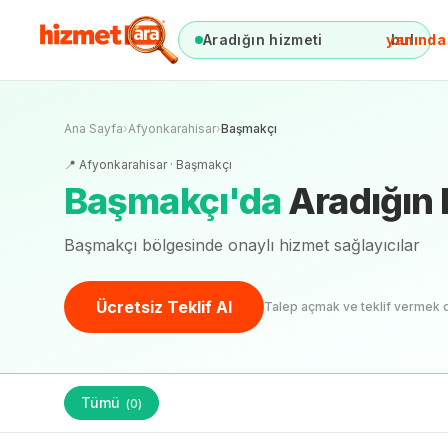
Aradığın hizmeti
yanında
bul
Ana Sayfa
›
Afyonkarahisar
›
Başmakçı
📍
Afyonkarahisar
·
Başmakçı
Başmakçı
'
da
Aradığın 
Başmakçı bölgesinde onaylı hizmet sağlayıcılar
Ücretsiz Teklif Al
Talep açmak ve teklif vermek 
Tümü
(
0
)