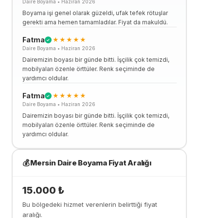
Daire Boyama
•
Haziran 2026
Boyama işi genel olarak güzeldi, ufak tefek rötuşlar
gerekti ama hemen tamamladılar. Fiyat da makuldü.
Fatma
★★★★★
✓
Daire Boyama
•
Haziran 2026
Dairemizin boyası bir günde bitti. İşçilik çok temizdi,
mobilyaları özenle örttüler. Renk seçiminde de
yardımcı oldular.
Fatma
★★★★★
✓
Daire Boyama
•
Haziran 2026
Dairemizin boyası bir günde bitti. İşçilik çok temizdi,
mobilyaları özenle örttüler. Renk seçiminde de
yardımcı oldular.
💰
Mersin
Daire Boyama
Fiyat Aralığı
15.000
₺
Bu bölgedeki hizmet verenlerin belirttiği fiyat
aralığı.