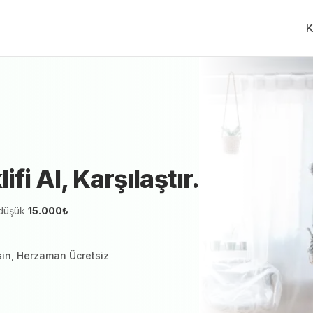
K
aire Boyama
Fiyat Teklifi Al, Karşılaştır.
Ücretsiz Tek
inde 1 hizmetveren teklif vermeye hazır
ifi Al, Karşılaştır.
düşük
15.000
₺
sin, Herzaman Ücretsiz