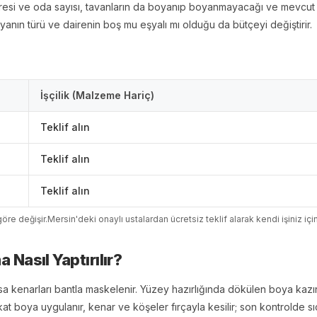
aresi ve oda sayısı, tavanların da boyanıp boyanmayacağı ve mevcut 
boyanın türü ve dairenin boş mu eşyalı mı olduğu da bütçeyi değiştirir.
İşçilik (Malzeme Hariç)
Teklif alın
Teklif alın
Teklif alın
öre değişir.
Mersin
'
de
ki onaylı ustalardan ücretsiz teklif alarak kendi işiniz içi
ma
Nasıl Yaptırılır?
sa kenarları bantla maskelenir. Yüzey hazırlığında dökülen boya kazın
kat boya uygulanır, kenar ve köşeler fırçayla kesilir; son kontrolde sıç