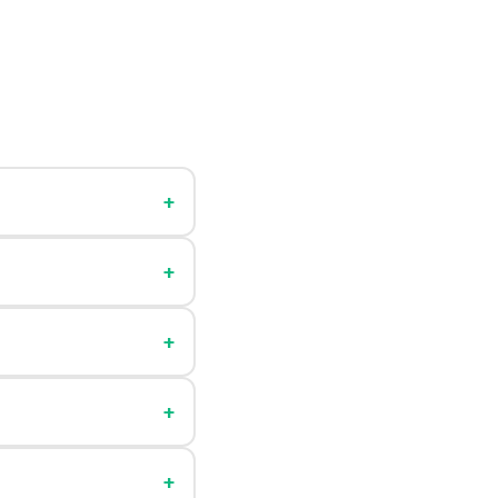
+
+
+
+
+