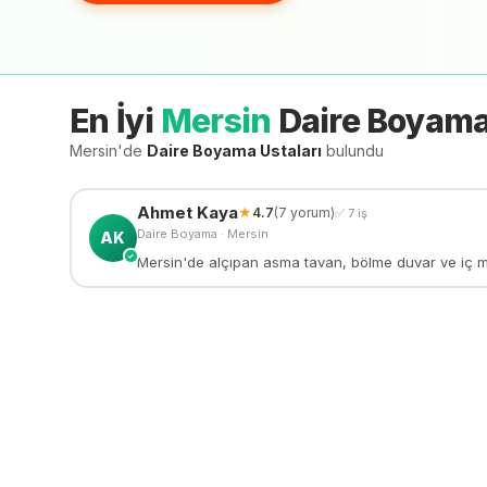
En İyi
Mersin
Daire Boyam
Mersin'de
Daire Boyama
Ustaları
bulundu
Ahmet
Kaya
★
4.7
(
7
yorum)
✅
7
iş
Daire Boyama
·
Mersin
AK
✓
Mersin'de alçıpan asma tavan, bölme duvar ve iç meka