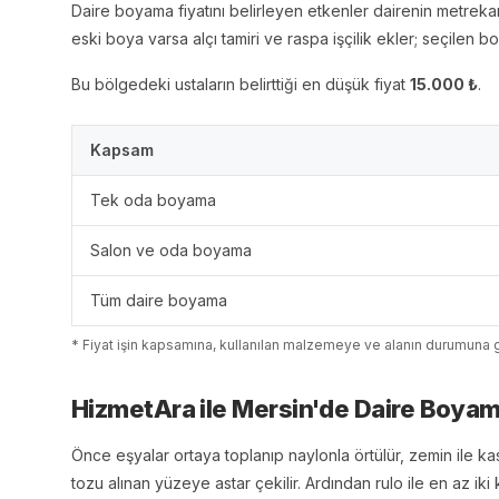
Daire boyama fiyatını belirleyen etkenler dairenin metrek
eski boya varsa alçı tamiri ve raspa işçilik ekler; seçilen 
Bu bölgedeki ustaların belirttiği en düşük fiyat
15.000
₺
.
Kapsam
Tek oda boyama
Salon ve oda boyama
Tüm daire boyama
* Fiyat işin kapsamına, kullanılan malzemeye ve alanın durumuna g
HizmetAra ile
Mersin
'
de
Daire Boya
Önce eşyalar ortaya toplanıp naylonla örtülür, zemin ile ka
tozu alınan yüzeye astar çekilir. Ardından rulo ile en az iki 