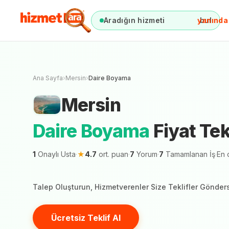
Aradığın hizmeti
anında
bul
Mersin
D
Mersin şehr
Ana Sayfa
›
Mersin
›
Daire Boyama
Mersin
Daire Boyama
Fiyat Tekl
1
Onaylı Usta
·
★
4.7
ort. puan
·
7
Yorum
·
7
Tamamlanan İş
·
En 
Talep Oluşturun, Hizmetverenler Size Teklifler Gönder
Ücretsiz Teklif Al