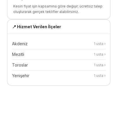
Kesin fiyat işin kapsamına göre değişir; ücretsiz talep
oluşturarak gerçek teklifler alabilirsiniz.
📍 Hizmet Verilen İlçeler
Akdeniz
1
usta ›
Mezitli
1
usta ›
Toroslar
1
usta ›
Yenişehir
1
usta ›