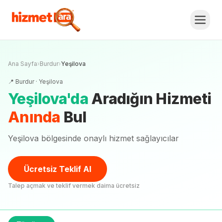
Ana Sayfa
›
Burdur
›
Yeşilova
📍
Burdur
·
Yeşilova
Yeşilova
'
da
Aradığın Hizmeti
Anında
Bul
Yeşilova bölgesinde onaylı hizmet sağlayıcılar
Ücretsiz Teklif Al
Talep açmak ve teklif vermek daima ücretsiz