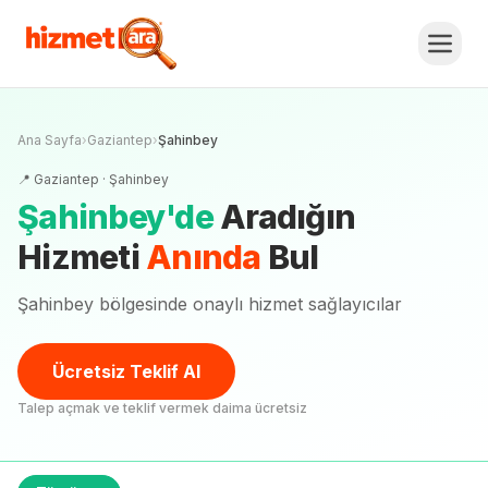
Ana Sayfa
›
Gaziantep
›
Şahinbey
📍
Gaziantep
·
Şahinbey
Şahinbey
'
de
Aradığın
Hizmeti
Anında
Bul
Şahinbey bölgesinde onaylı hizmet sağlayıcılar
Ücretsiz Teklif Al
Talep açmak ve teklif vermek daima ücretsiz