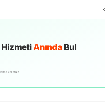
K
 Hizmeti
Anında
Bul
daima ücretsiz