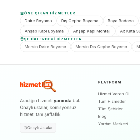
ÖNE ÇIKAN HIZMETLER
Daire Boyama
Dış Cephe Boyama
Boya Badana
Ahşap Kapı Boyama
Ahşap Kapı Montajı
Alt Kata S
ŞEHIRLERDEKI HIZMETLER
Mersin Daire Boyama
Mersin Dış Cephe Boyama
M
PLATFORM
Hizmet Veren Ol
Aradığın hizmeti
yanında
bul.
Tüm Hizmetler
Onaylı ustalar, komisyonsuz
Tüm Şehirler
hizmet, tam şeffaflık.
Blog
Yardım Merkezi
Onaylı Ustalar