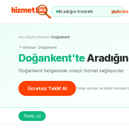
Aradığın hizmeti
yanında
bul
Ana Sayfa
›
Giresun
›
Doğankent
📍
Giresun
·
Doğankent
Doğankent
'
te
Aradığın
Doğankent bölgesinde onaylı hizmet sağlayıcılar
Ücretsiz Teklif Al
Talep açmak ve teklif vermek 
Tümü
(
0
)