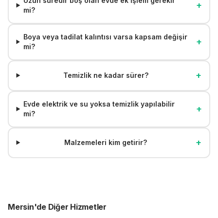
Uzun süredir boş olan evde ek işlem gerekir
+
mi?
Boya veya tadilat kalıntısı varsa kapsam değişir
+
mi?
+
Temizlik ne kadar sürer?
Evde elektrik ve su yoksa temizlik yapılabilir
+
mi?
+
Malzemeleri kim getirir?
Mersin
'
de
Diğer Hizmetler