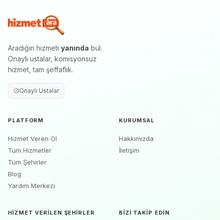
Aradığın hizmeti
yanında
bul.
Onaylı ustalar, komisyonsuz
hizmet, tam şeffaflık.
Onaylı Ustalar
PLATFORM
KURUMSAL
Hizmet Veren Ol
Hakkımızda
Tüm Hizmetler
İletişim
Tüm Şehirler
Blog
Yardım Merkezi
HIZMET VERILEN ŞEHIRLER
BIZI TAKIP EDIN