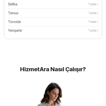
Silifke
1
usta ›
Tarsus
1
usta ›
Toroslar
1
usta ›
Yenişehir
1
usta ›
HizmetAra Nasıl Çalışır?