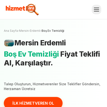
Mersin
Erdemli
Boş Ev Temizliği
Fiyat
Teklifi Al, Karşılaştır.
İLK HİZMETVEREN OL
Mersin şehrinde henüz hizmetveren yok
Ana Sayfa
›
Mersin
›
Erdemli
›
Boş Ev Temizliği
Mersin
Erdemli
Boş Ev Temizliği
Fiyat Teklifi
Al, Karşılaştır.
Talep Oluşturun, Hizmetverenler Size Teklifler Göndersin,
Herzaman Ücretsiz
İLK HİZMETVEREN OL