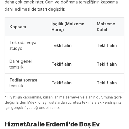
daha çok emek ister. Cam ve doğrama temizliğinin kapsama
dahil edilmesi de tutarı değiştirir.
İşçilik (Malzeme
Malzeme
Kapsam
Hariç)
Dahil
Tek oda veya
Teklif alın
Teklif alın
stüdyo
Daire geneli
Teklif alın
Teklif alın
temizlik
Tadilat sonrası
Teklif alın
Teklif alın
temizlik
* Fiyat işin kapsamına, kullanılan malzemeye ve alanın durumuna göre
değişir.
Erdemli
'
de
ki onaylı ustalardan ücretsiz teklif alarak kendi işiniz
için gerçek fiyatı öğrenebilirsiniz.
HizmetAra ile
Erdemli
'
de
Boş Ev