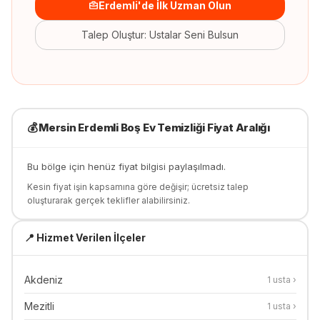
Erdemli'de İlk Uzman Olun
Talep Oluştur: Ustalar Seni Bulsun
💰
Mersin Erdemli
Boş Ev Temizliği
Fiyat Aralığı
Bu bölge için henüz fiyat bilgisi paylaşılmadı.
Kesin fiyat işin kapsamına göre değişir; ücretsiz talep
oluşturarak gerçek teklifler alabilirsiniz.
📍 Hizmet Verilen İlçeler
Akdeniz
1
usta ›
Mezitli
1
usta ›