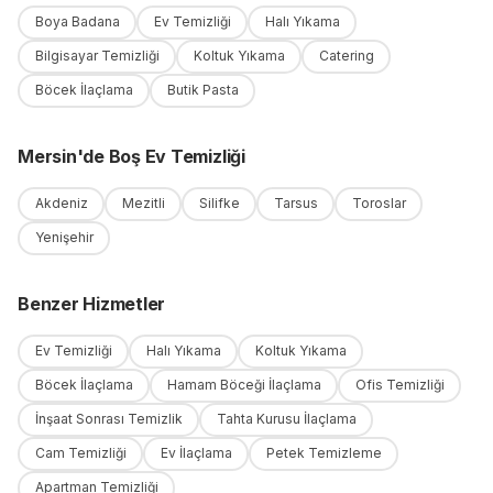
Boya Badana
Ev Temizliği
Halı Yıkama
Bilgisayar Temizliği
Koltuk Yıkama
Catering
Böcek İlaçlama
Butik Pasta
Mersin
'
de
Boş Ev Temizliği
Akdeniz
Mezitli
Silifke
Tarsus
Toroslar
Yenişehir
Benzer Hizmetler
Ev Temizliği
Halı Yıkama
Koltuk Yıkama
Böcek İlaçlama
Hamam Böceği İlaçlama
Ofis Temizliği
İnşaat Sonrası Temizlik
Tahta Kurusu İlaçlama
Cam Temizliği
Ev İlaçlama
Petek Temizleme
Apartman Temizliği