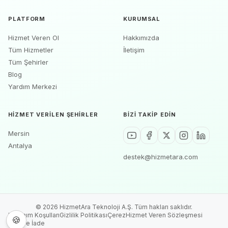
PLATFORM
KURUMSAL
Hizmet Veren Ol
Hakkımızda
Tüm Hizmetler
İletişim
Tüm Şehirler
Blog
Yardım Merkezi
HIZMET VERILEN ŞEHIRLER
BIZI TAKIP EDIN
Mersin
Antalya
destek@hizmetara.com
©
2026
HizmetAra Teknoloji A.Ş. Tüm hakları saklıdır.
Kullanım Koşulları
Gizlilik Politikası
Çerez
Hizmet Veren Sözleşmesi
🍪
İptal ve İade