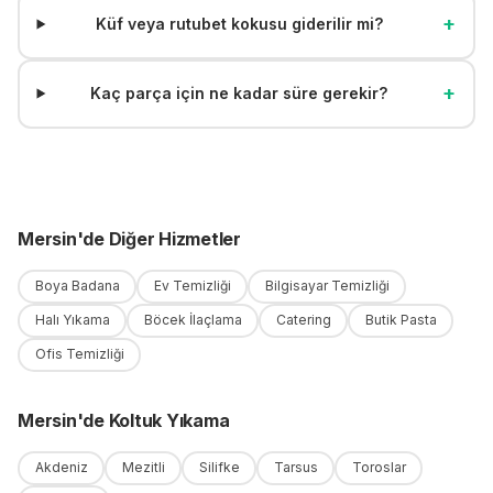
+
Küf veya rutubet kokusu giderilir mi?
+
Kaç parça için ne kadar süre gerekir?
Mersin
'
de
Diğer Hizmetler
Boya Badana
Ev Temizliği
Bilgisayar Temizliği
Halı Yıkama
Böcek İlaçlama
Catering
Butik Pasta
Ofis Temizliği
Mersin
'
de
Koltuk Yıkama
Akdeniz
Mezitli
Silifke
Tarsus
Toroslar