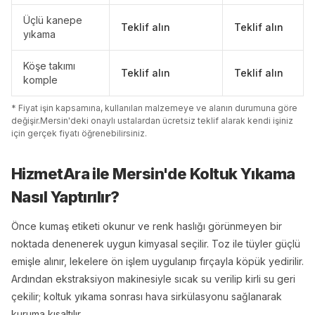
Üçlü kanepe
Teklif alın
Teklif alın
yıkama
Köşe takımı
Teklif alın
Teklif alın
komple
* Fiyat işin kapsamına, kullanılan malzemeye ve alanın durumuna göre
değişir.
Mersin
'
de
ki onaylı ustalardan ücretsiz teklif alarak kendi işiniz
için gerçek fiyatı öğrenebilirsiniz.
HizmetAra ile
Mersin
'
de
Koltuk Yıkama
Nasıl Yaptırılır?
Önce kumaş etiketi okunur ve renk haslığı görünmeyen bir
noktada denenerek uygun kimyasal seçilir. Toz ile tüyler güçlü
emişle alınır, lekelere ön işlem uygulanıp fırçayla köpük yedirilir.
Ardından ekstraksiyon makinesiyle sıcak su verilip kirli su geri
çekilir; koltuk yıkama sonrası hava sirkülasyonu sağlanarak
kuruma kısaltılır.