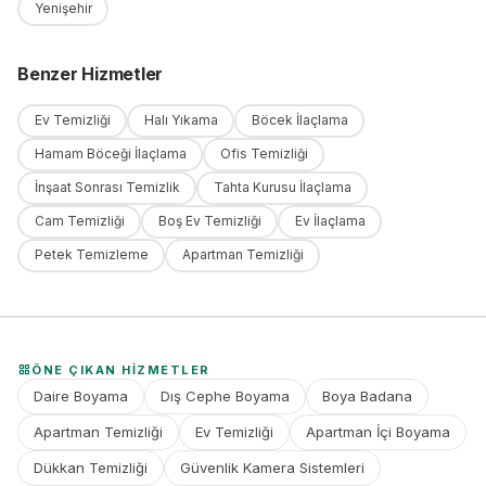
Yenişehir
Benzer Hizmetler
Ev Temizliği
Halı Yıkama
Böcek İlaçlama
Hamam Böceği İlaçlama
Ofis Temizliği
İnşaat Sonrası Temizlik
Tahta Kurusu İlaçlama
Cam Temizliği
Boş Ev Temizliği
Ev İlaçlama
Petek Temizleme
Apartman Temizliği
ÖNE ÇIKAN HIZMETLER
Daire Boyama
Dış Cephe Boyama
Boya Badana
Apartman Temizliği
Ev Temizliği
Apartman İçi Boyama
Dükkan Temizliği
Güvenlik Kamera Sistemleri