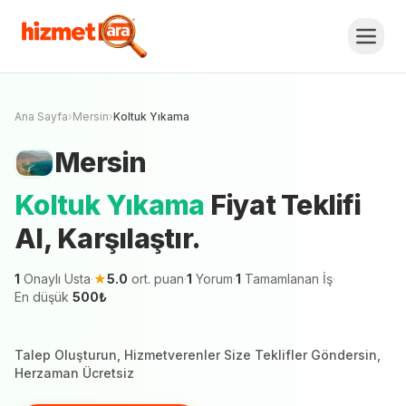
Mersin
Koltuk Yıkama
Fiyat Teklifi Al,
Karşılaştır.
Ücretsiz Teklif Al
Mersin şehrinde 1 hizmetveren teklif vermeye
hazır
Ana Sayfa
›
Mersin
›
Koltuk Yıkama
Mersin
Koltuk Yıkama
Fiyat Teklifi
Al, Karşılaştır.
1
Onaylı Usta
·
★
5.0
ort. puan
·
1
Yorum
·
1
Tamamlanan İş
·
En düşük
500
₺
Talep Oluşturun, Hizmetverenler Size Teklifler Göndersin,
Herzaman Ücretsiz