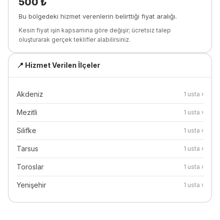
500
₺
Bu bölgedeki hizmet verenlerin belirttiği fiyat aralığı.
Kesin fiyat işin kapsamına göre değişir; ücretsiz talep
oluşturarak gerçek teklifler alabilirsiniz.
📍 Hizmet Verilen İlçeler
Akdeniz
1
usta ›
Mezitli
1
usta ›
Silifke
1
usta ›
Tarsus
1
usta ›
Toroslar
1
usta ›
Yenişehir
1
usta ›