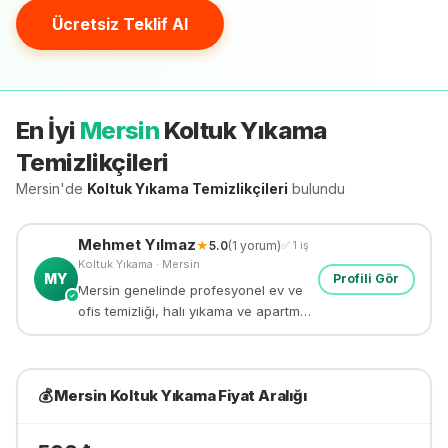
Ücretsiz Teklif Al
En İyi
Mersin
Koltuk Yıkama
Temizlikçileri
Mersin'de
Koltuk Yıkama
Temizlikçileri
bulundu
Mehmet
Yılmaz
★
5.0
(
1
yorum)
✅
1
iş
Koltuk Yıkama
·
Mersin
MY
Profili Gör
Mersin genelinde profesyonel ev ve
✓
ofis temizliği, halı yıkama ve apartman
temizliği yapıyorum. 8 yıllık deneyim.
💰
Mersin
Koltuk Yıkama
Fiyat Aralığı