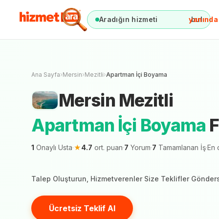
Aradığın hizmeti
anında
bul
Mersin
Mezitli
A
Mersin şehrinde 1 h
Ana Sayfa
›
Mersin
›
Mezitli
›
Apartman İçi Boyama
Mersin
Mezitli
Apartman İçi Boyama
F
1
Onaylı Usta
·
★
4.7
ort. puan
·
7
Yorum
·
7
Tamamlanan İş
·
En 
Talep Oluşturun, Hizmetverenler Size Teklifler Gönder
Ücretsiz Teklif Al