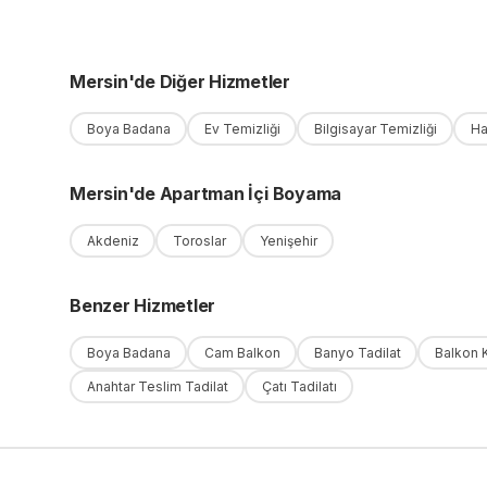
Mersin
'
de
Diğer Hizmetler
Boya Badana
Ev Temizliği
Bilgisayar Temizliği
Ha
Mersin
'
de
Apartman İçi Boyama
Akdeniz
Toroslar
Yenişehir
Benzer Hizmetler
Boya Badana
Cam Balkon
Banyo Tadilat
Balkon 
Anahtar Teslim Tadilat
Çatı Tadilatı