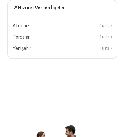
📍 Hizmet Verilen İlçeler
Akdeniz
1
usta ›
Toroslar
1
usta ›
Yenişehir
1
usta ›