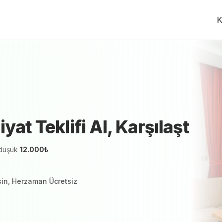
K
partman İçi Boyama
Fiyat Teklifi Al, Karşılaştır.
Ücre
izmetveren teklif vermeye hazır
iyat Teklifi Al, Karşılaştır.
düşük
12.000
₺
sin, Herzaman Ücretsiz