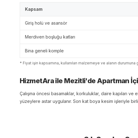
Kapsam
Giriş holü ve asansör
Merdiven boşluğu katları
Bina geneli komple
* Fiyat işin kapsamına, kullanılan malzemeye ve alanın durumuna g
HizmetAra ile
Mezitli
'
de
Apartman İç
Çalışma öncesi basamaklar, korkuluklar, daire kapıları ve ele
yüzeylere astar uygulanır. Son kat boya kesim işleriyle birlik