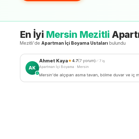
En İyi
Mersin Mezitli
Apart
Mezitli'de
Apartman İçi Boyama
Ustaları
bulundu
Ahmet
Kaya
★
4.7
(
7
yorum)
✅
7
iş
Apartman İçi Boyama
·
Mersin
AK
✓
Mersin'de alçıpan asma tavan, bölme duvar ve iç meka