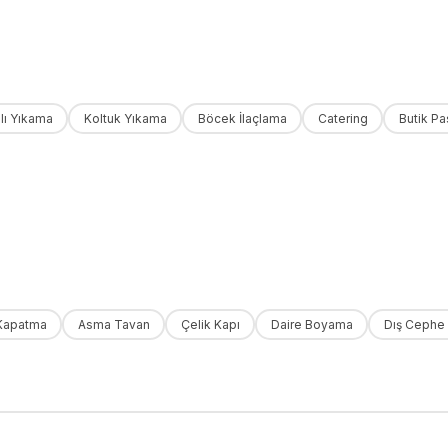
lı Yıkama
Koltuk Yıkama
Böcek İlaçlama
Catering
Butik Pa
Kapatma
Asma Tavan
Çelik Kapı
Daire Boyama
Dış Cephe