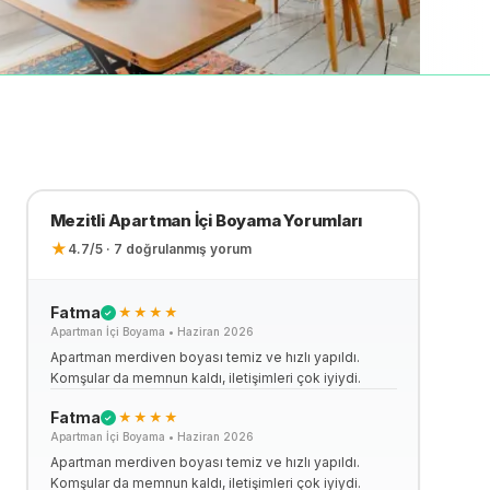
Mezitli
Apartman İçi Boyama
Yorumları
★
4.7
/5 ·
7
doğrulanmış yorum
Fatma
★★★★
✓
Apartman İçi Boyama
•
Haziran 2026
Apartman merdiven boyası temiz ve hızlı yapıldı.
Komşular da memnun kaldı, iletişimleri çok iyiydi.
Fatma
★★★★
✓
Apartman İçi Boyama
•
Haziran 2026
Apartman merdiven boyası temiz ve hızlı yapıldı.
Komşular da memnun kaldı, iletişimleri çok iyiydi.