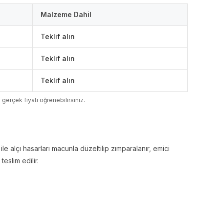
Malzeme Dahil
Teklif alın
Teklif alın
Teklif alın
n gerçek fiyatı öğrenebilirsiniz.
le alçı hasarları macunla düzeltilip zımparalanır, emici
eslim edilir.