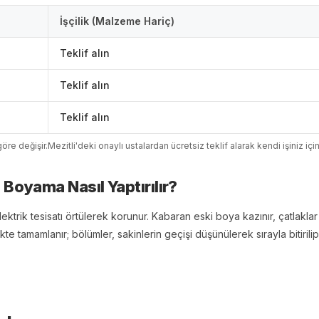
İşçilik (Malzeme Hariç)
Teklif alın
Teklif alın
Teklif alın
öre değişir.
Mezitli
'
de
ki onaylı ustalardan ücretsiz teklif alarak kendi işiniz içi
i Boyama
Nasıl Yaptırılır?
ktrik tesisatı örtülerek korunur. Kabaran eski boya kazınır, çatlaklar i
te tamamlanır; bölümler, sakinlerin geçişi düşünülerek sırayla bitirilip t