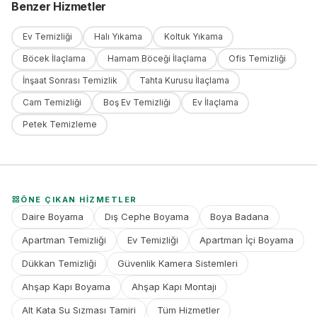
Benzer Hizmetler
Ev Temizliği
Halı Yıkama
Koltuk Yıkama
Böcek İlaçlama
Hamam Böceği İlaçlama
Ofis Temizliği
İnşaat Sonrası Temizlik
Tahta Kurusu İlaçlama
Cam Temizliği
Boş Ev Temizliği
Ev İlaçlama
Petek Temizleme
ÖNE ÇIKAN HIZMETLER
Daire Boyama
Dış Cephe Boyama
Boya Badana
Apartman Temizliği
Ev Temizliği
Apartman İçi Boyama
Dükkan Temizliği
Güvenlik Kamera Sistemleri
Ahşap Kapı Boyama
Ahşap Kapı Montajı
Alt Kata Su Sızması Tamiri
Tüm Hizmetler