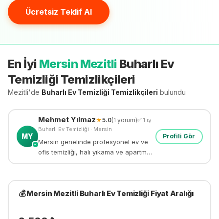
Ücretsiz Teklif Al
En İyi
Mersin Mezitli
Buharlı Ev
Temizliği
Temizlikçileri
Mezitli'de
Buharlı Ev Temizliği
Temizlikçileri
bulundu
Mehmet
Yılmaz
★
5.0
(
1
yorum)
✅
1
iş
Buharlı Ev Temizliği
·
Mersin
MY
Profili Gör
Mersin genelinde profesyonel ev ve
✓
ofis temizliği, halı yıkama ve apartman
temizliği yapıyorum. 8 yıllık deneyim.
💰
Mersin Mezitli
Buharlı Ev Temizliği
Fiyat Aralığı