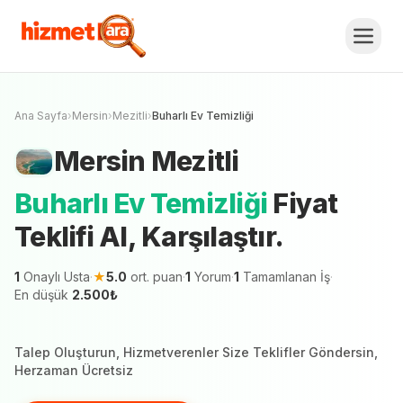
Mersin
Mezitli
Buharlı Ev Temizliği
Fiyat
Teklifi Al, Karşılaştır.
Ücretsiz Teklif Al
Mersin şehrinde 1 hizmetveren teklif vermeye
hazır
Ana Sayfa
›
Mersin
›
Mezitli
›
Buharlı Ev Temizliği
Mersin
Mezitli
Buharlı Ev Temizliği
Fiyat
Teklifi Al, Karşılaştır.
1
Onaylı Usta
·
★
5.0
ort. puan
·
1
Yorum
·
1
Tamamlanan İş
·
En düşük
2.500
₺
Talep Oluşturun, Hizmetverenler Size Teklifler Göndersin,
Herzaman Ücretsiz