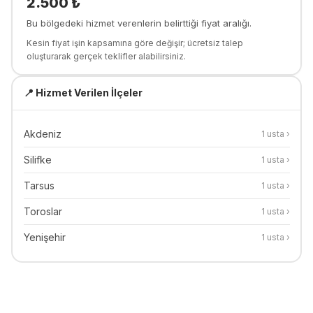
2.500
₺
Bu bölgedeki hizmet verenlerin belirttiği fiyat aralığı.
Kesin fiyat işin kapsamına göre değişir; ücretsiz talep
oluşturarak gerçek teklifler alabilirsiniz.
📍 Hizmet Verilen İlçeler
Akdeniz
1
usta ›
Silifke
1
usta ›
Tarsus
1
usta ›
Toroslar
1
usta ›
Yenişehir
1
usta ›