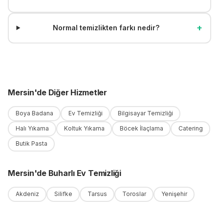
+
Normal temizlikten farkı nedir?
Mersin
'
de
Diğer Hizmetler
Boya Badana
Ev Temizliği
Bilgisayar Temizliği
Halı Yıkama
Koltuk Yıkama
Böcek İlaçlama
Catering
Butik Pasta
Mersin
'
de
Buharlı Ev Temizliği
Akdeniz
Silifke
Tarsus
Toroslar
Yenişehir