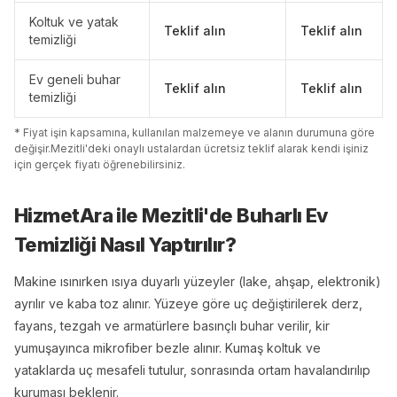
Koltuk ve yatak
Teklif alın
Teklif alın
temizliği
Ev geneli buhar
Teklif alın
Teklif alın
temizliği
* Fiyat işin kapsamına, kullanılan malzemeye ve alanın durumuna göre
değişir.
Mezitli
'
de
ki onaylı ustalardan ücretsiz teklif alarak kendi işiniz
için gerçek fiyatı öğrenebilirsiniz.
HizmetAra ile
Mezitli
'
de
Buharlı Ev
Temizliği
Nasıl Yaptırılır?
Makine ısınırken ısıya duyarlı yüzeyler (lake, ahşap, elektronik)
ayrılır ve kaba toz alınır. Yüzeye göre uç değiştirilerek derz,
fayans, tezgah ve armatürlere basınçlı buhar verilir, kir
yumuşayınca mikrofiber bezle alınır. Kumaş koltuk ve
yataklarda uç mesafeli tutulur, sonrasında ortam havalandırılıp
kuruması beklenir.