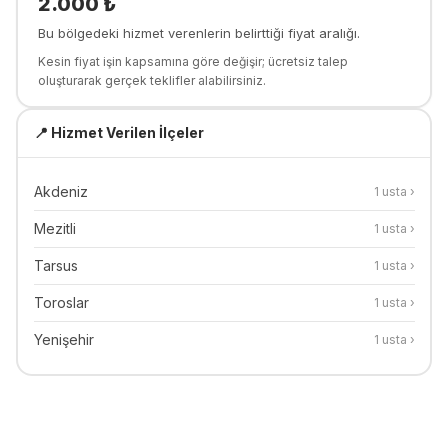
2.000
₺
Bu bölgedeki hizmet verenlerin belirttiği fiyat aralığı.
Kesin fiyat işin kapsamına göre değişir; ücretsiz talep
oluşturarak gerçek teklifler alabilirsiniz.
📍 Hizmet Verilen İlçeler
Akdeniz
1
usta ›
Mezitli
1
usta ›
Tarsus
1
usta ›
Toroslar
1
usta ›
Yenişehir
1
usta ›