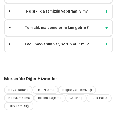
+
Ne sıklıkla temizlik yaptırmalıyım?
+
Temizlik malzemelerini kim getirir?
+
Evcil hayvanım var, sorun olur mu?
Mersin
'
de
Diğer Hizmetler
Boya Badana
Halı Yıkama
Bilgisayar Temizliği
Koltuk Yıkama
Böcek İlaçlama
Catering
Butik Pasta
Ofis Temizliği