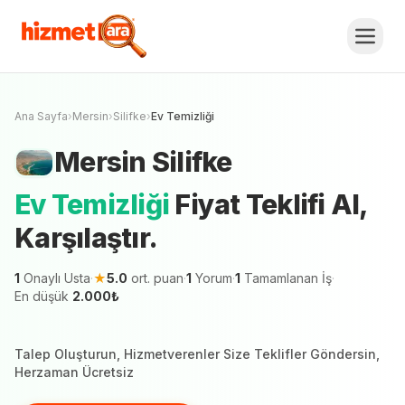
Mersin
Silifke
Ev Temizliği
Fiyat Teklifi Al,
Karşılaştır.
Ücretsiz Teklif Al
Mersin şehrinde 1 hizmetveren teklif vermeye
hazır
Ana Sayfa
›
Mersin
›
Silifke
›
Ev Temizliği
Mersin
Silifke
Ev Temizliği
Fiyat Teklifi Al,
Karşılaştır.
1
Onaylı Usta
·
★
5.0
ort. puan
·
1
Yorum
·
1
Tamamlanan İş
·
En düşük
2.000
₺
Talep Oluşturun, Hizmetverenler Size Teklifler Göndersin,
Herzaman Ücretsiz