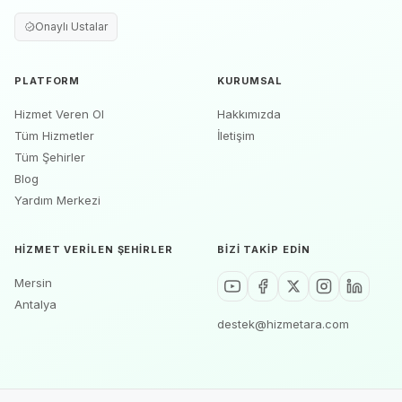
Onaylı Ustalar
PLATFORM
KURUMSAL
Hizmet Veren Ol
Hakkımızda
Tüm Hizmetler
İletişim
Tüm Şehirler
Blog
Yardım Merkezi
HIZMET VERILEN ŞEHIRLER
BIZI TAKIP EDIN
Mersin
Antalya
destek@hizmetara.com