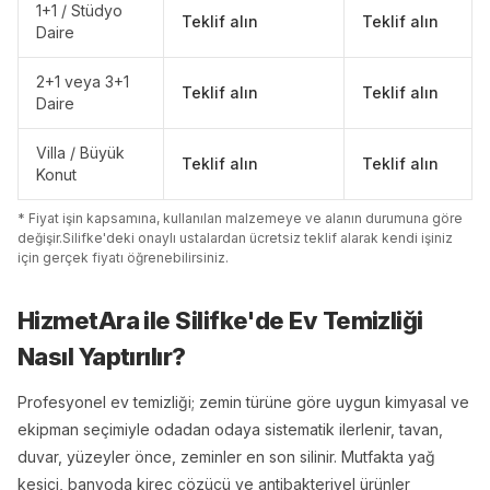
1+1 / Stüdyo
Teklif alın
Teklif alın
Daire
2+1 veya 3+1
Teklif alın
Teklif alın
Daire
Villa / Büyük
Teklif alın
Teklif alın
Konut
* Fiyat işin kapsamına, kullanılan malzemeye ve alanın durumuna göre
değişir.
Silifke
'
de
ki onaylı ustalardan ücretsiz teklif alarak kendi işiniz
için gerçek fiyatı öğrenebilirsiniz.
HizmetAra ile
Silifke
'
de
Ev Temizliği
Nasıl Yaptırılır?
Profesyonel ev temizliği; zemin türüne göre uygun kimyasal ve
ekipman seçimiyle odadan odaya sistematik ilerlenir, tavan,
duvar, yüzeyler önce, zeminler en son silinir. Mutfakta yağ
kesici, banyoda kireç çözücü ve antibakteriyel ürünler