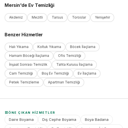
Mersin
'
de
Ev Temizliği
Akdeniz
Mezitli
Tarsus
Toroslar
Yenişehir
Benzer Hizmetler
Halı Yıkama
Koltuk Yıkama
Böcek İlaçlama
Hamam Böceği İlaçlama
Ofis Temizliği
İnşaat Sonrası Temizlik
Tahta Kurusu İlaçlama
Cam Temizliği
Boş Ev Temizliği
Ev İlaçlama
Petek Temizleme
Apartman Temizliği
ÖNE ÇIKAN HIZMETLER
Daire Boyama
Dış Cephe Boyama
Boya Badana