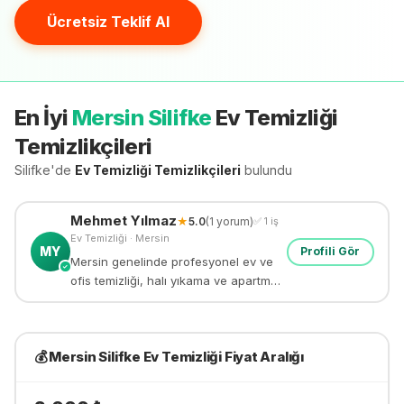
Ücretsiz Teklif Al
En İyi
Mersin Silifke
Ev Temizliği
Temizlikçileri
Silifke'de
Ev Temizliği
Temizlikçileri
bulundu
Mehmet
Yılmaz
★
5.0
(
1
yorum)
✅
1
iş
Ev Temizliği
·
Mersin
MY
Profili Gör
Mersin genelinde profesyonel ev ve
✓
ofis temizliği, halı yıkama ve apartman
temizliği yapıyorum. 8 yıllık deneyim.
💰
Mersin Silifke
Ev Temizliği
Fiyat Aralığı