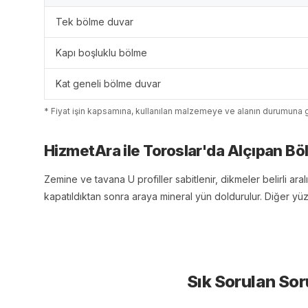
Tek bölme duvar
Kapı boşluklu bölme
Kat geneli bölme duvar
* Fiyat işin kapsamına, kullanılan malzemeye ve alanın durumuna g
HizmetAra ile
Toroslar
'
da
Alçıpan Bö
Zemine ve tavana U profiller sabitlenir, dikmeler belirli aralıkl
kapatıldıktan sonra araya mineral yün doldurulur. Diğer yü
Sık Sorulan Sor