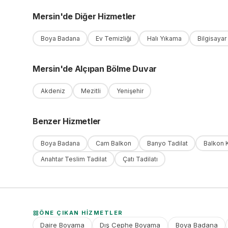
Mersin
'
de
Diğer Hizmetler
Boya Badana
Ev Temizliği
Halı Yıkama
Bilgisayar
Mersin
'
de
Alçıpan Bölme Duvar
Akdeniz
Mezitli
Yenişehir
Benzer Hizmetler
Boya Badana
Cam Balkon
Banyo Tadilat
Balkon 
Anahtar Teslim Tadilat
Çatı Tadilatı
ÖNE ÇIKAN HIZMETLER
Daire Boyama
Dış Cephe Boyama
Boya Badana