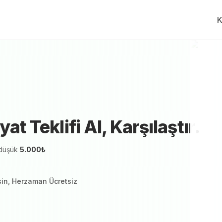
K
Alçıpan Bölme Duvar
Fiyat Teklifi Al, Karşılaştır.
Ücr
zmetveren teklif vermeye hazır
yat Teklifi Al, Karşılaştır.
düşük
5.000
₺
sin, Herzaman Ücretsiz