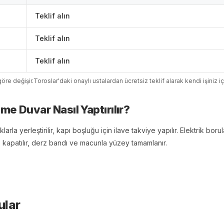
Teklif alın
Teklif alın
Teklif alın
öre değişir.
Toroslar
'
da
ki onaylı ustalardan ücretsiz teklif alarak kendi işiniz i
lme Duvar
Nasıl Yaptırılır?
arla yerleştirilir, kapı boşluğu için ilave takviye yapılır. Elektrik borul
z kapatılır, derz bandı ve macunla yüzey tamamlanır.
ular