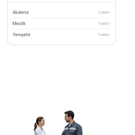
Akdeniz
1
usta ›
Mezitli
1
usta ›
Yenişehir
1
usta ›