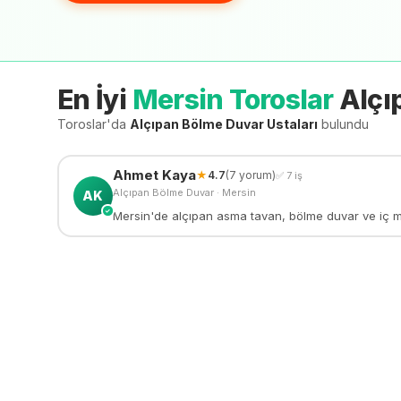
En İyi
Mersin Toroslar
Alçı
Toroslar'da
Alçıpan Bölme Duvar
Ustaları
bulundu
Ahmet
Kaya
★
4.7
(
7
yorum)
✅
7
iş
Alçıpan Bölme Duvar
·
Mersin
AK
✓
Mersin'de alçıpan asma tavan, bölme duvar ve iç meka