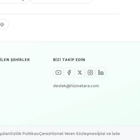
iği
ILEN ŞEHIRLER
BIZI TAKIP EDIN
destek@hizmetara.com
ulları
Gizlilik Politikası
Çerez
Hizmet Veren Sözleşmesi
İptal ve İade