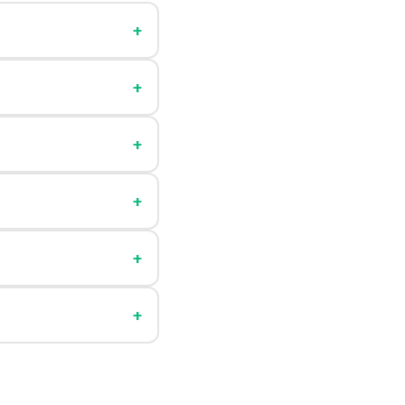
+
+
+
+
+
+