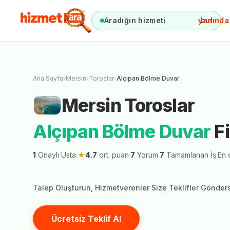
Aradığın hizmeti
anında
bul
Mersin
Toroslar
Mersin şehrinde 1 hi
Ana Sayfa
›
Mersin
›
Toroslar
›
Alçıpan Bölme Duvar
Mersin
Toroslar
Alçıpan Bölme Duvar
Fi
1
Onaylı Usta
·
★
4.7
ort. puan
·
7
Yorum
·
7
Tamamlanan İş
·
En 
Talep Oluşturun, Hizmetverenler Size Teklifler Gönder
Ücretsiz Teklif Al