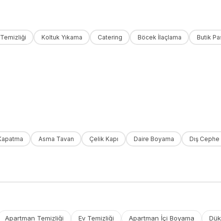
 Temizliği
Koltuk Yıkama
Catering
Böcek İlaçlama
Butik Pa
Kapatma
Asma Tavan
Çelik Kapı
Daire Boyama
Dış Cephe
Apartman Temizliği
Ev Temizliği
Apartman İçi Boyama
Dük