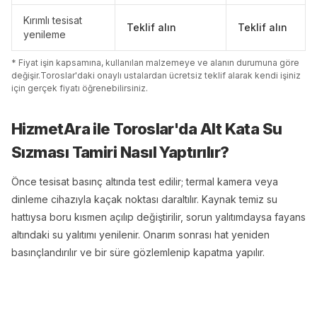
Kırımlı tesisat
Teklif alın
Teklif alın
yenileme
* Fiyat işin kapsamına, kullanılan malzemeye ve alanın durumuna göre
değişir.
Toroslar
'
da
ki onaylı ustalardan ücretsiz teklif alarak kendi işiniz
için gerçek fiyatı öğrenebilirsiniz.
HizmetAra ile
Toroslar
'
da
Alt Kata Su
Sızması Tamiri
Nasıl Yaptırılır?
Önce tesisat basınç altında test edilir; termal kamera veya
dinleme cihazıyla kaçak noktası daraltılır. Kaynak temiz su
hattıysa boru kısmen açılıp değiştirilir, sorun yalıtımdaysa fayans
altındaki su yalıtımı yenilenir. Onarım sonrası hat yeniden
basınçlandırılır ve bir süre gözlemlenip kapatma yapılır.