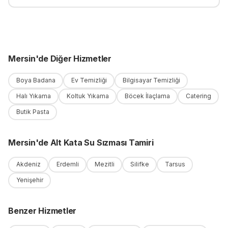
Mersin
'
de
Diğer Hizmetler
Boya Badana
Ev Temizliği
Bilgisayar Temizliği
Halı Yıkama
Koltuk Yıkama
Böcek İlaçlama
Catering
Butik Pasta
Mersin
'
de
Alt Kata Su Sızması Tamiri
Akdeniz
Erdemli
Mezitli
Silifke
Tarsus
Yenişehir
Benzer Hizmetler