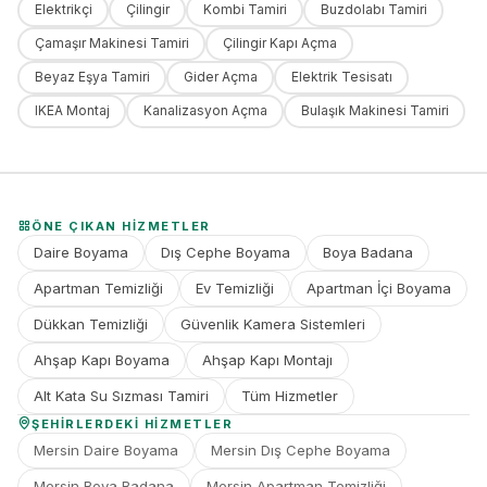
Elektrikçi
Çilingir
Kombi Tamiri
Buzdolabı Tamiri
Çamaşır Makinesi Tamiri
Çilingir Kapı Açma
Beyaz Eşya Tamiri
Gider Açma
Elektrik Tesisatı
IKEA Montaj
Kanalizasyon Açma
Bulaşık Makinesi Tamiri
ÖNE ÇIKAN HIZMETLER
Daire Boyama
Dış Cephe Boyama
Boya Badana
Apartman Temizliği
Ev Temizliği
Apartman İçi Boyama
Dükkan Temizliği
Güvenlik Kamera Sistemleri
Ahşap Kapı Boyama
Ahşap Kapı Montajı
Alt Kata Su Sızması Tamiri
Tüm Hizmetler
ŞEHIRLERDEKI HIZMETLER
Mersin Daire Boyama
Mersin Dış Cephe Boyama
Mersin Boya Badana
Mersin Apartman Temizliği