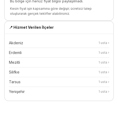
Bu bölge için henüz fiyat bilgisi paylaşılmadı.
Kesin fiyat işin kapsamına göre değişir; ücretsiz talep
oluşturarak gerçek teklifler alabilirsiniz.
📍 Hizmet Verilen İlçeler
Akdeniz
1
usta ›
Erdemli
1
usta ›
Mezitli
1
usta ›
Silifke
1
usta ›
Tarsus
1
usta ›
Yenişehir
1
usta ›