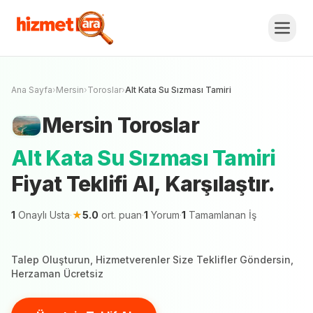
Mersin
Toroslar
Alt Kata Su Sızması Tamiri
Fiyat Teklifi Al, Karşılaştır.
Ücretsiz Teklif Al
Mersin şehrinde 1 hizmetveren teklif vermeye
hazır
Ana Sayfa
›
Mersin
›
Toroslar
›
Alt Kata Su Sızması Tamiri
Mersin
Toroslar
Alt Kata Su Sızması Tamiri
Fiyat Teklifi Al, Karşılaştır.
1
Onaylı Usta
·
★
5.0
ort. puan
·
1
Yorum
·
1
Tamamlanan İş
Talep Oluşturun, Hizmetverenler Size Teklifler Göndersin,
Herzaman Ücretsiz