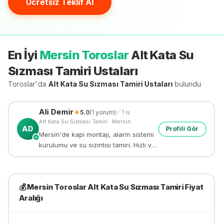
Ücretsiz Teklif Al
En İyi
Mersin Toroslar
Alt Kata Su
Sızması Tamiri
Ustaları
Toroslar'da
Alt Kata Su Sızması Tamiri
Ustaları
bulundu
Ali
Demir
★
5.0
(
1
yorum)
✅
1
iş
Alt Kata Su Sızması Tamiri
·
Mersin
AD
Profili Gör
Mersin'de kapı montajı, alarm sistemi
✓
kurulumu ve su sızıntısı tamiri. Hızlı ve
güvenilir tamir hizmeti.
💰
Mersin Toroslar
Alt Kata Su Sızması Tamiri
Fiyat
Aralığı