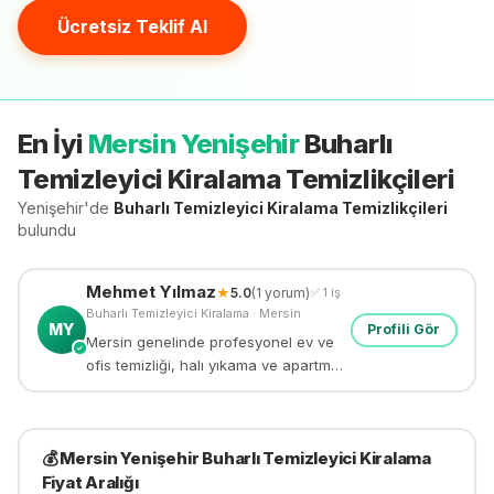
Ücretsiz Teklif Al
En İyi
Mersin Yenişehir
Buharlı
Temizleyici Kiralama
Temizlikçileri
Yenişehir'de
Buharlı Temizleyici Kiralama
Temizlikçileri
bulundu
Mehmet
Yılmaz
★
5.0
(
1
yorum)
✅
1
iş
Buharlı Temizleyici Kiralama
·
Mersin
MY
Profili Gör
Mersin genelinde profesyonel ev ve
✓
ofis temizliği, halı yıkama ve apartman
temizliği yapıyorum. 8 yıllık deneyim.
💰
Mersin Yenişehir
Buharlı Temizleyici Kiralama
Fiyat Aralığı