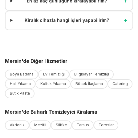
+
En az kaç günlüğüne kiralayabilirim?
+
Kiralık cihazla hangi işleri yapabilirim?
Mersin
'
de
Diğer Hizmetler
Boya Badana
Ev Temizliği
Bilgisayar Temizliği
Halı Yıkama
Koltuk Yıkama
Böcek İlaçlama
Catering
Butik Pasta
Mersin
'
de
Buharlı Temizleyici Kiralama
Akdeniz
Mezitli
Silifke
Tarsus
Toroslar