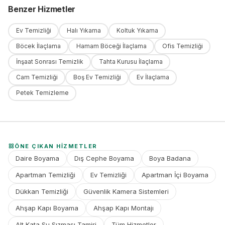
Benzer Hizmetler
Ev Temizliği
Halı Yıkama
Koltuk Yıkama
Böcek İlaçlama
Hamam Böceği İlaçlama
Ofis Temizliği
İnşaat Sonrası Temizlik
Tahta Kurusu İlaçlama
Cam Temizliği
Boş Ev Temizliği
Ev İlaçlama
Petek Temizleme
ÖNE ÇIKAN HIZMETLER
Daire Boyama
Dış Cephe Boyama
Boya Badana
Apartman Temizliği
Ev Temizliği
Apartman İçi Boyama
Dükkan Temizliği
Güvenlik Kamera Sistemleri
Ahşap Kapı Boyama
Ahşap Kapı Montajı
Alt Kata Su Sızması Tamiri
Tüm Hizmetler