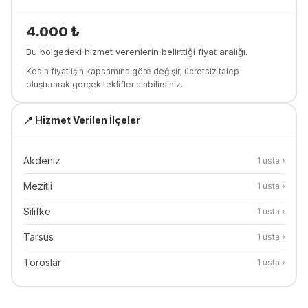
4.000
₺
Bu bölgedeki hizmet verenlerin belirttiği fiyat aralığı.
Kesin fiyat işin kapsamına göre değişir; ücretsiz talep
oluşturarak gerçek teklifler alabilirsiniz.
📍 Hizmet Verilen İlçeler
Akdeniz
1
usta ›
Mezitli
1
usta ›
Silifke
1
usta ›
Tarsus
1
usta ›
Toroslar
1
usta ›