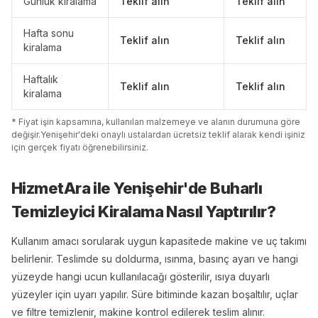
Günlük kiralama
Teklif alın
Teklif alın
Hafta sonu
Teklif alın
Teklif alın
kiralama
Haftalık
Teklif alın
Teklif alın
kiralama
* Fiyat işin kapsamına, kullanılan malzemeye ve alanın durumuna göre
değişir.
Yenişehir
'
de
ki onaylı ustalardan ücretsiz teklif alarak kendi işiniz
için gerçek fiyatı öğrenebilirsiniz.
HizmetAra ile
Yenişehir
'
de
Buharlı
Temizleyici Kiralama
Nasıl Yaptırılır?
Kullanım amacı sorularak uygun kapasitede makine ve uç takımı
belirlenir. Teslimde su doldurma, ısınma, basınç ayarı ve hangi
yüzeyde hangi ucun kullanılacağı gösterilir, ısıya duyarlı
yüzeyler için uyarı yapılır. Süre bitiminde kazan boşaltılır, uçlar
ve filtre temizlenir, makine kontrol edilerek teslim alınır.