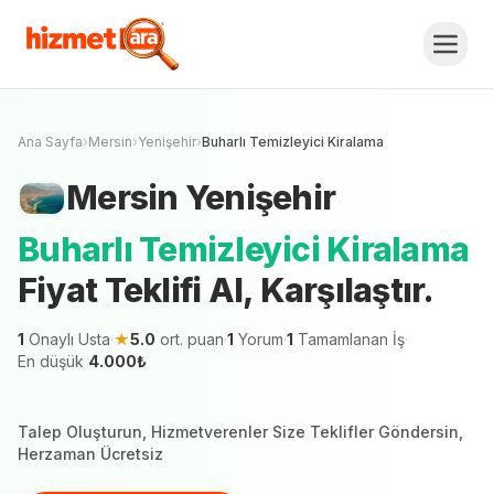
Mersin
Yenişehir
Buharlı Temizleyici
Kiralama
Fiyat Teklifi Al, Karşılaştır.
Ücretsiz Teklif Al
Mersin şehrinde 1 hizmetveren teklif vermeye
hazır
Ana Sayfa
›
Mersin
›
Yenişehir
›
Buharlı Temizleyici Kiralama
Mersin
Yenişehir
Buharlı Temizleyici Kiralama
Fiyat Teklifi Al, Karşılaştır.
1
Onaylı Usta
·
★
5.0
ort. puan
·
1
Yorum
·
1
Tamamlanan İş
·
En düşük
4.000
₺
Talep Oluşturun, Hizmetverenler Size Teklifler Göndersin,
Herzaman Ücretsiz