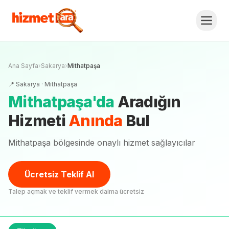
Ana Sayfa
›
Sakarya
›
Mithatpaşa
📍
Sakarya
·
Mithatpaşa
Mithatpaşa
'
da
Aradığın
Hizmeti
Anında
Bul
Mithatpaşa bölgesinde onaylı hizmet sağlayıcılar
Ücretsiz Teklif Al
Talep açmak ve teklif vermek daima ücretsiz