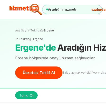
Aradığın hizmeti
yanında
bul
Ana Sayfa
›
Tekirdağ
›
Ergene
📍
Tekirdağ
·
Ergene
Ergene
'
de
Aradığın Hi
Ergene bölgesinde onaylı hizmet sağlayıcılar
Ücretsiz Teklif Al
Talep açmak ve teklif vermek 
Tümü
(
0
)