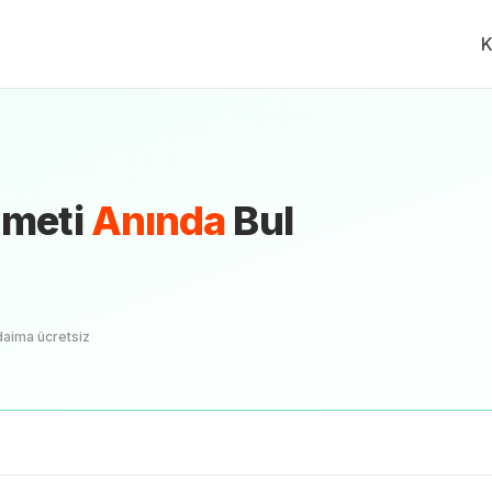
K
zmeti
Anında
Bul
daima ücretsiz