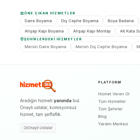
ÖNE ÇIKAN HIZMETLER
Daire Boyama
Dış Cephe Boyama
Boya Badana
Ahşap Kapı Boyama
Ahşap Kapı Montajı
Alt Kata S
ŞEHIRLERDEKI HIZMETLER
Mersin Daire Boyama
Mersin Dış Cephe Boyama
M
PLATFORM
Hizmet Veren Ol
Aradığın hizmeti
yanında
bul.
Tüm Hizmetler
Onaylı ustalar, komisyonsuz
Tüm Şehirler
hizmet, tam şeffaflık.
Blog
Yardım Merkezi
Onaylı Ustalar