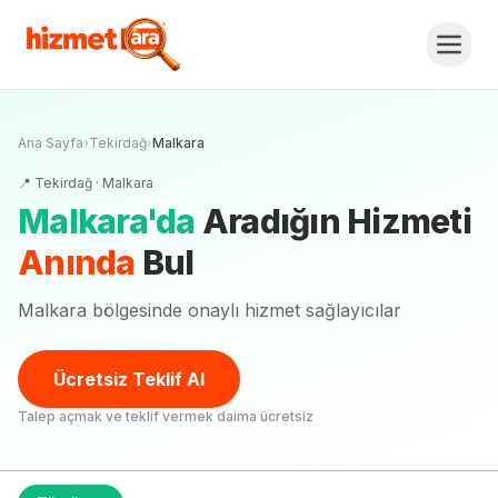
Ana Sayfa
›
Tekirdağ
›
Malkara
📍
Tekirdağ
·
Malkara
Malkara
'
da
Aradığın Hizmeti
Anında
Bul
Malkara bölgesinde onaylı hizmet sağlayıcılar
Ücretsiz Teklif Al
Talep açmak ve teklif vermek daima ücretsiz