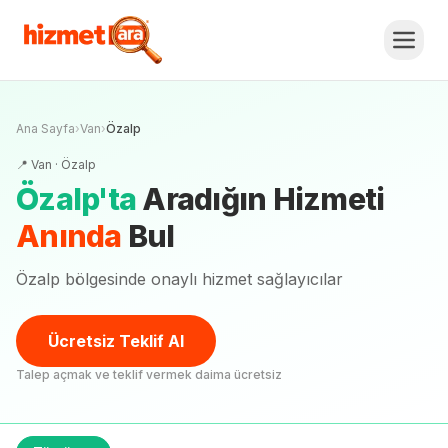
Ana Sayfa
›
Van
›
Özalp
📍
Van
·
Özalp
Özalp
'
ta
Aradığın Hizmeti
Anında
Bul
Özalp bölgesinde onaylı hizmet sağlayıcılar
Ücretsiz Teklif Al
Talep açmak ve teklif vermek daima ücretsiz