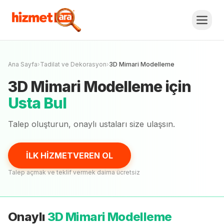
3D Mimari Modelleme
Fiyat Teklifi Al,
Karşılaştır.
İLK HİZMETVEREN OL
Henüz onaylı
usta
yok
Ana Sayfa
›
Tadilat ve Dekorasyon
›
3D Mimari Modelleme
3D Mimari Modelleme
için
Usta Bul
Talep oluşturun, onaylı
ustaları
size ulaşsın.
İLK HİZMETVEREN OL
Talep açmak ve teklif vermek daima ücretsiz
Onaylı
3D Mimari Modelleme