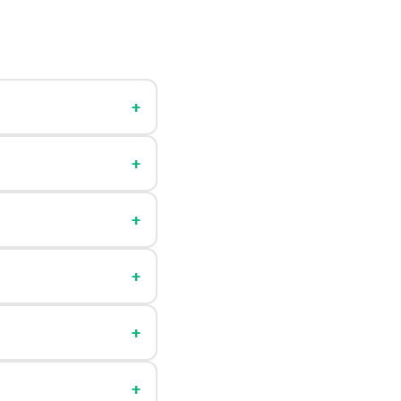
+
+
+
+
+
+