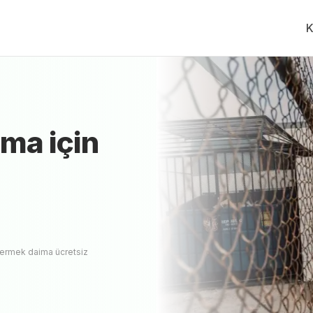
K
 Ev Taşıma
Fiyat Teklifi Al, Karşılaştır.
İLK HİZMETV
akliyeci
yok
ıma
için
vermek daima ücretsiz