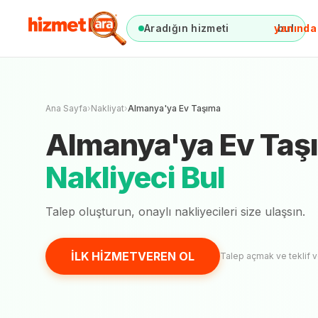
Aradığın hizmeti
bul
anında
Almanya'ya
Henüz onaylı
n
Ana Sayfa
›
Nakliyat
›
Almanya'ya Ev Taşıma
Almanya'ya Ev Taş
Nakliyeci Bul
Talep oluşturun, onaylı
nakliyecileri
size ulaşsın.
İLK HİZMETVEREN OL
Talep açmak ve teklif 