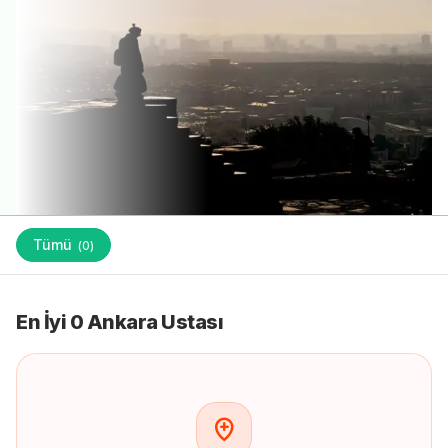
Tümü
(
0
)
En İyi 0 Ankara Ustası