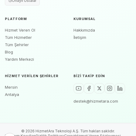
Onaylı Ustalar
PLATFORM
KURUMSAL
Hizmet Veren Ol
Hakkımızda
Tüm Hizmetler
İletişim
Tüm Şehirler
Blog
Yardım Merkezi
HIZMET VERILEN ŞEHIRLER
BIZI TAKIP EDIN
Mersin
Antalya
destek@hizmetara.com
©
2026
HizmetAra Teknoloji A.Ş. Tüm hakları saklıdır.
Kullanım Koşulları
Gizlilik Politikası
Çerez
Hizmet Veren Sözleşmesi