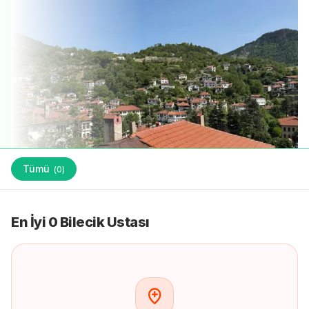
Tümü
(
0
)
En İyi 0 Bilecik Ustası