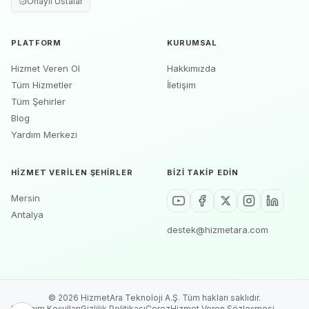
Onaylı Ustalar
PLATFORM
KURUMSAL
Hizmet Veren Ol
Hakkımızda
Tüm Hizmetler
İletişim
Tüm Şehirler
Blog
Yardım Merkezi
HIZMET VERILEN ŞEHIRLER
BIZI TAKIP EDIN
Mersin
Antalya
destek@hizmetara.com
©
2026
HizmetAra Teknoloji A.Ş. Tüm hakları saklıdır.
Kullanım Koşulları
Gizlilik Politikası
Çerez
Hizmet Veren Sözleşmesi