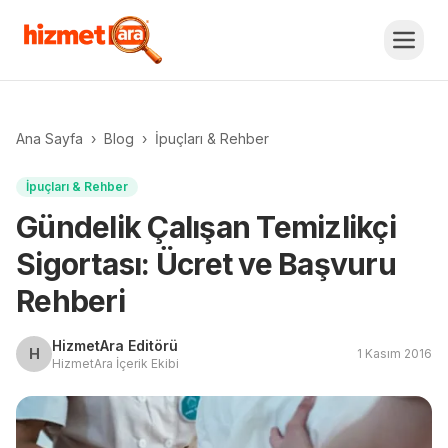
Ana Sayfa
›
Blog
›
İpuçları & Rehber
İpuçları & Rehber
Gündelik Çalışan Temizlikçi
Sigortası: Ücret ve Başvuru
Rehberi
HizmetAra Editörü
H
1 Kasım 2016
HizmetAra İçerik Ekibi