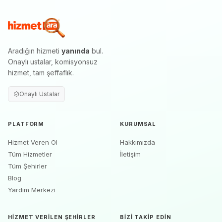
Aradığın hizmeti
yanında
bul.
Onaylı ustalar, komisyonsuz
hizmet, tam şeffaflık.
Onaylı Ustalar
PLATFORM
KURUMSAL
Hizmet Veren Ol
Hakkımızda
Tüm Hizmetler
İletişim
Tüm Şehirler
Blog
Yardım Merkezi
HIZMET VERILEN ŞEHIRLER
BIZI TAKIP EDIN