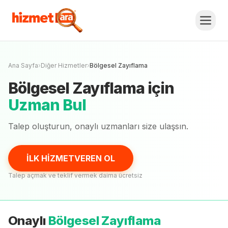
Bölgesel Zayıflama
Fiyat Teklifi Al,
Karşılaştır.
İLK HİZMETVEREN OL
Henüz onaylı
uzman
yok
Ana Sayfa
›
Diğer Hizmetler
›
Bölgesel Zayıflama
Bölgesel Zayıflama
için
Uzman Bul
Talep oluşturun, onaylı
uzmanları
size ulaşsın.
İLK HİZMETVEREN OL
Talep açmak ve teklif vermek daima ücretsiz
Onaylı
Bölgesel Zayıflama