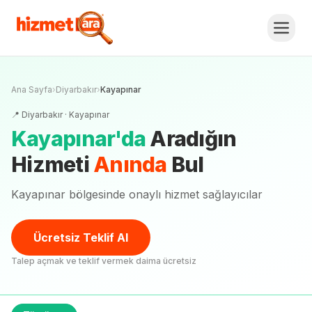
Ana Sayfa
›
Diyarbakır
›
Kayapınar
📍
Diyarbakır
·
Kayapınar
Kayapınar
'
da
Aradığın
Hizmeti
Anında
Bul
Kayapınar bölgesinde onaylı hizmet sağlayıcılar
Ücretsiz Teklif Al
Talep açmak ve teklif vermek daima ücretsiz