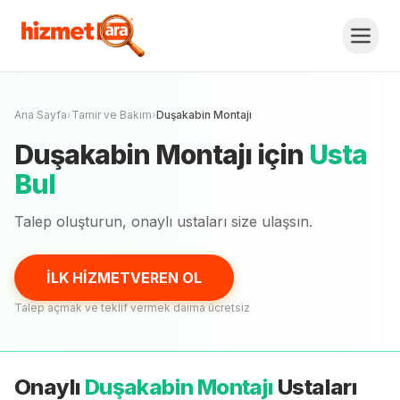
Duşakabin Montajı
Fiyat Teklifi Al,
Karşılaştır.
İLK HİZMETVEREN OL
Henüz onaylı
usta
yok
Ana Sayfa
›
Tamir ve Bakım
›
Duşakabin Montajı
Duşakabin Montajı
için
Usta
Bul
Talep oluşturun, onaylı
ustaları
size ulaşsın.
İLK HİZMETVEREN OL
Talep açmak ve teklif vermek daima ücretsiz
Onaylı
Duşakabin Montajı
Ustaları