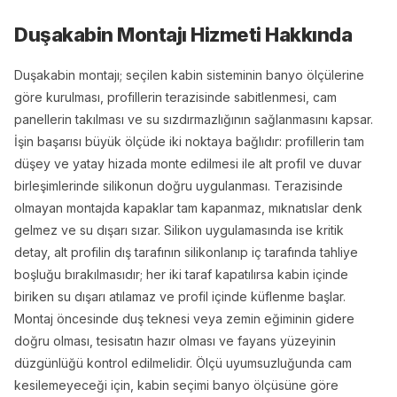
Duşakabin Montajı
Hizmeti Hakkında
Duşakabin montajı; seçilen kabin sisteminin banyo ölçülerine
göre kurulması, profillerin terazisinde sabitlenmesi, cam
panellerin takılması ve su sızdırmazlığının sağlanmasını kapsar.
İşin başarısı büyük ölçüde iki noktaya bağlıdır: profillerin tam
düşey ve yatay hizada monte edilmesi ile alt profil ve duvar
birleşimlerinde silikonun doğru uygulanması. Terazisinde
olmayan montajda kapaklar tam kapanmaz, mıknatıslar denk
gelmez ve su dışarı sızar. Silikon uygulamasında ise kritik
detay, alt profilin dış tarafının silikonlanıp iç tarafında tahliye
boşluğu bırakılmasıdır; her iki taraf kapatılırsa kabin içinde
biriken su dışarı atılamaz ve profil içinde küflenme başlar.
Montaj öncesinde duş teknesi veya zemin eğiminin gidere
doğru olması, tesisatın hazır olması ve fayans yüzeyinin
düzgünlüğü kontrol edilmelidir. Ölçü uyumsuzluğunda cam
kesilemeyeceği için, kabin seçimi banyo ölçüsüne göre