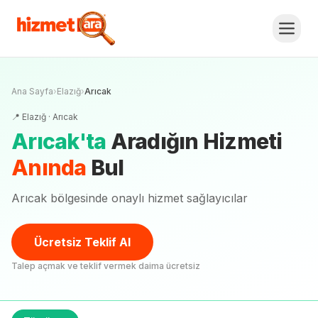
Ana Sayfa
›
Elazığ
›
Arıcak
📍
Elazığ
·
Arıcak
Arıcak
'
ta
Aradığın Hizmeti
Anında
Bul
Arıcak bölgesinde onaylı hizmet sağlayıcılar
Ücretsiz Teklif Al
Talep açmak ve teklif vermek daima ücretsiz