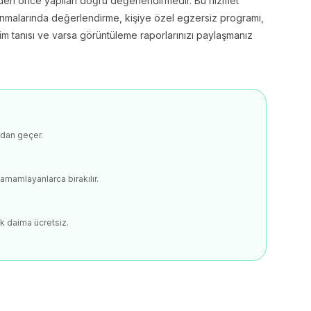
lerden önce yapılan doğru değerlendirmedir. Bu hizmet
alanmalarında değerlendirme, kişiye özel egzersiz programı,
kim tanısı ve varsa görüntüleme raporlarınızı paylaşmanız
ndan geçer.
amamlayanlarca bırakılır.
k daima ücretsiz.