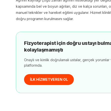
Ağrının kaynağı çoğu zaman ağrının hissedildiği yer değild
kapsamında bel ve boyun ağrıları, diz ve kalça sorunları, 
manuel teknikler ve hareket eğitimi uygulanır. Hizmet klini
doğru programın kurulmasını sağlar.
Fizyoterapist
için doğru ustayı bulm
kolaylaşmamıştı
Onaylı ve kimlik doğrulamalı ustalar, gerçek yorumlar v
platformda.
İLK HİZMETVEREN OL