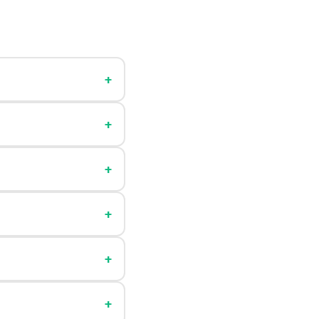
+
+
+
+
+
+