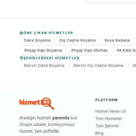
ÖNE ÇIKAN HIZMETLER
Daire Boyama
Dış Cephe Boyama
Boya Badana
Ahşap Kapı Boyama
Ahşap Kapı Montajı
Alt Kata S
ŞEHIRLERDEKI HIZMETLER
Mersin Daire Boyama
Mersin Dış Cephe Boyama
M
PLATFORM
Hizmet Veren Ol
Aradığın hizmeti
yanında
bul.
Tüm Hizmetler
Onaylı ustalar, komisyonsuz
Tüm Şehirler
hizmet, tam şeffaflık.
Blog