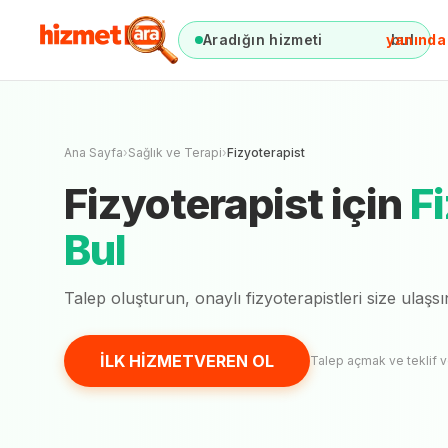
Aradığın hizmeti
anında
bul
Fizyote
Henüz on
Ana Sayfa
›
Sağlık ve Terapi
›
Fizyoterapist
Fizyoterapist
için
F
Bul
Talep oluşturun, onaylı
fizyoterapistleri
size ulaşsı
İLK HİZMETVEREN OL
Talep açmak ve teklif 