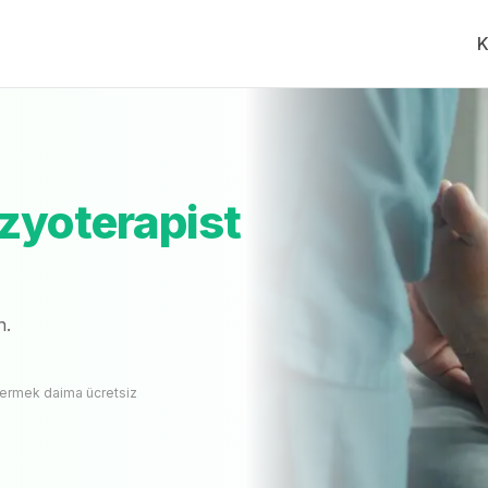
K
rapist
Fiyat Teklifi Al, Karşılaştır.
İLK HİZMETVERE
aylı
fizyoterapist
yok
izyoterapist
n.
vermek daima ücretsiz