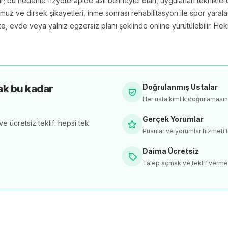
ir; bu nedenle fizyoterapide asıl belirleyici olan, uygulanan teknik
omuz ve dirsek şikayetleri, inme sonrası rehabilitasyon ile spor yar
kte, evde veya yalnız egzersiz planı şeklinde online yürütülebilir. He
ak bu kadar
Doğrulanmış Ustalar
Her usta kimlik doğrulaması
Gerçek Yorumlar
e ücretsiz teklif: hepsi tek
Puanlar ve yorumlar hizmeti t
Daima Ücretsiz
Talep açmak ve teklif verme