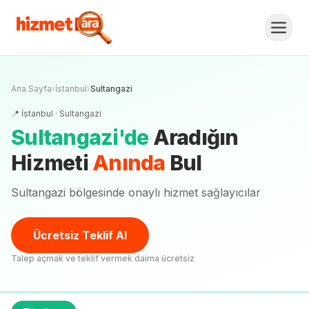
Ana Sayfa
›
İstanbul
›
Sultangazi
📍
İstanbul
·
Sultangazi
Sultangazi
'
de
Aradığın
Hizmeti
Anında
Bul
Sultangazi bölgesinde onaylı hizmet sağlayıcılar
Ücretsiz Teklif Al
Talep açmak ve teklif vermek daima ücretsiz