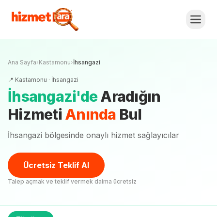
Ana Sayfa
›
Kastamonu
›
İhsangazi
📍
Kastamonu
·
İhsangazi
İhsangazi
'
de
Aradığın
Hizmeti
Anında
Bul
İhsangazi bölgesinde onaylı hizmet sağlayıcılar
Ücretsiz Teklif Al
Talep açmak ve teklif vermek daima ücretsiz