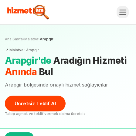
Ana Sayfa
›
Malatya
›
Arapgir
📍
Malatya
·
Arapgir
Arapgir
'
de
Aradığın Hizmeti
Anında
Bul
Arapgir bölgesinde onaylı hizmet sağlayıcılar
Ücretsiz Teklif Al
Talep açmak ve teklif vermek daima ücretsiz