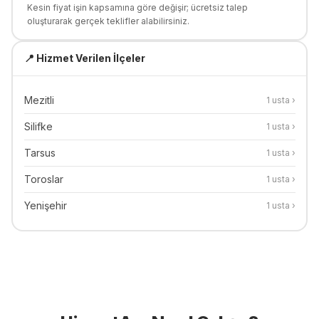
Kesin fiyat işin kapsamına göre değişir; ücretsiz talep
oluşturarak gerçek teklifler alabilirsiniz.
📍 Hizmet Verilen İlçeler
Mezitli
1
usta ›
Silifke
1
usta ›
Tarsus
1
usta ›
Toroslar
1
usta ›
Yenişehir
1
usta ›