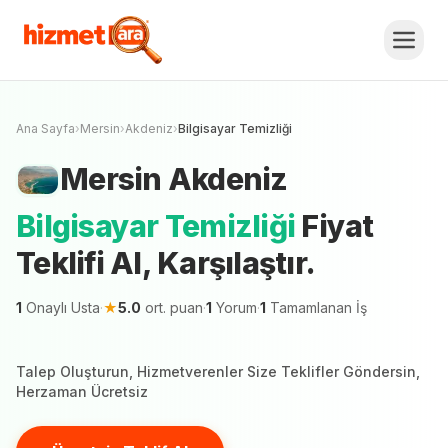
Mersin
Akdeniz
Bilgisayar Temizliği
Fiyat
Teklifi Al, Karşılaştır.
Ücretsiz Teklif Al
Mersin şehrinde 1 hizmetveren teklif vermeye
hazır
Ana Sayfa
›
Mersin
›
Akdeniz
›
Bilgisayar Temizliği
Mersin
Akdeniz
Bilgisayar Temizliği
Fiyat
Teklifi Al, Karşılaştır.
1
Onaylı Usta
·
★
5.0
ort. puan
·
1
Yorum
·
1
Tamamlanan İş
Talep Oluşturun, Hizmetverenler Size Teklifler Göndersin,
Herzaman Ücretsiz