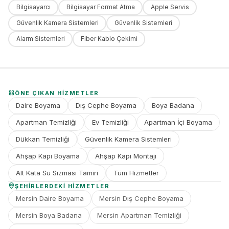
Bilgisayarcı
Bilgisayar Format Atma
Apple Servis
Güvenlik Kamera Sistemleri
Güvenlik Sistemleri
Alarm Sistemleri
Fiber Kablo Çekimi
ÖNE ÇIKAN HIZMETLER
Daire Boyama
Dış Cephe Boyama
Boya Badana
Apartman Temizliği
Ev Temizliği
Apartman İçi Boyama
Dükkan Temizliği
Güvenlik Kamera Sistemleri
Ahşap Kapı Boyama
Ahşap Kapı Montajı
Alt Kata Su Sızması Tamiri
Tüm Hizmetler
ŞEHIRLERDEKI HIZMETLER
Mersin Daire Boyama
Mersin Dış Cephe Boyama
Mersin Boya Badana
Mersin Apartman Temizliği