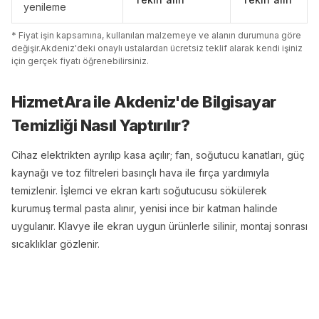
yenileme
* Fiyat işin kapsamına, kullanılan malzemeye ve alanın durumuna göre
değişir.
Akdeniz
'
de
ki onaylı ustalardan ücretsiz teklif alarak kendi işiniz
için gerçek fiyatı öğrenebilirsiniz.
HizmetAra ile
Akdeniz
'
de
Bilgisayar
Temizliği
Nasıl Yaptırılır?
Cihaz elektrikten ayrılıp kasa açılır; fan, soğutucu kanatları, güç
kaynağı ve toz filtreleri basınçlı hava ile fırça yardımıyla
temizlenir. İşlemci ve ekran kartı soğutucusu sökülerek
kurumuş termal pasta alınır, yenisi ince bir katman halinde
uygulanır. Klavye ile ekran uygun ürünlerle silinir, montaj sonrası
sıcaklıklar gözlenir.