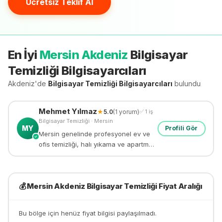
Ücretsiz Teklif Al
En İyi
Mersin Akdeniz
Bilgisayar
Temizliği
Bilgisayarcıları
Akdeniz'de
Bilgisayar Temizliği
Bilgisayarcıları
bulundu
Mehmet
Yılmaz
★
5.0
(
1
yorum)
✅
1
iş
Bilgisayar Temizliği
·
Mersin
MY
Profili Gör
Mersin genelinde profesyonel ev ve
✓
ofis temizliği, halı yıkama ve apartman
temizliği yapıyorum. 8 yıllık deneyim.
💰
Mersin Akdeniz
Bilgisayar Temizliği
Fiyat Aralığı
Bu bölge için henüz fiyat bilgisi paylaşılmadı.