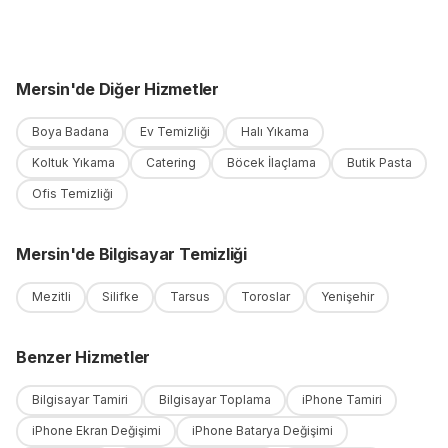
Mersin
'
de
Diğer Hizmetler
Boya Badana
Ev Temizliği
Halı Yıkama
Koltuk Yıkama
Catering
Böcek İlaçlama
Butik Pasta
Ofis Temizliği
Mersin
'
de
Bilgisayar Temizliği
Mezitli
Silifke
Tarsus
Toroslar
Yenişehir
Benzer Hizmetler
Bilgisayar Tamiri
Bilgisayar Toplama
iPhone Tamiri
iPhone Ekran Değişimi
iPhone Batarya Değişimi