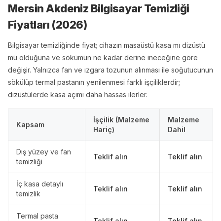
Mersin Akdeniz Bilgisayar Temizliği
Fiyatları (
2026
)
Bilgisayar temizliğinde fiyat; cihazın masaüstü kasa mı dizüstü
mü olduğuna ve sökümün ne kadar derine ineceğine göre
değişir. Yalnızca fan ve ızgara tozunun alınması ile soğutucunun
sökülüp termal pastanın yenilenmesi farklı işçiliklerdir;
dizüstülerde kasa açımı daha hassas ilerler.
İşçilik (Malzeme
Malzeme
Kapsam
Hariç)
Dahil
Dış yüzey ve fan
Teklif alın
Teklif alın
temizliği
İç kasa detaylı
Teklif alın
Teklif alın
temizlik
Termal pasta
Teklif alın
Teklif alın