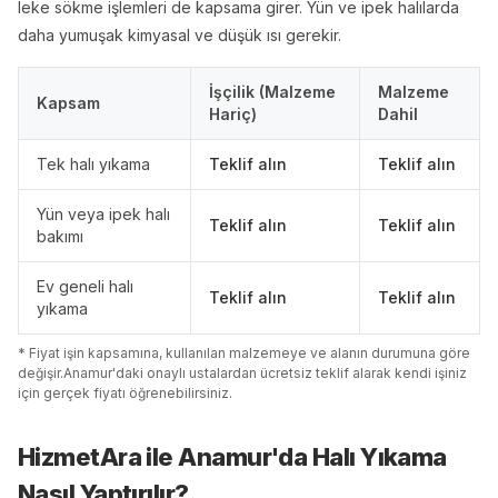
leke sökme işlemleri de kapsama girer. Yün ve ipek halılarda
daha yumuşak kimyasal ve düşük ısı gerekir.
İşçilik (Malzeme
Malzeme
Kapsam
Hariç)
Dahil
Tek halı yıkama
Teklif alın
Teklif alın
Yün veya ipek halı
Teklif alın
Teklif alın
bakımı
Ev geneli halı
Teklif alın
Teklif alın
yıkama
* Fiyat işin kapsamına, kullanılan malzemeye ve alanın durumuna göre
değişir.
Anamur
'
da
ki onaylı ustalardan ücretsiz teklif alarak kendi işiniz
için gerçek fiyatı öğrenebilirsiniz.
HizmetAra ile
Anamur
'
da
Halı Yıkama
Nasıl Yaptırılır?