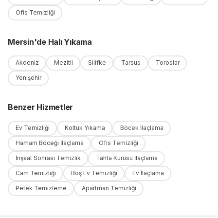
Ofis Temizliği
Mersin
'
de
Halı Yıkama
Akdeniz
Mezitli
Silifke
Tarsus
Toroslar
Yenişehir
Benzer Hizmetler
Ev Temizliği
Koltuk Yıkama
Böcek İlaçlama
Hamam Böceği İlaçlama
Ofis Temizliği
İnşaat Sonrası Temizlik
Tahta Kurusu İlaçlama
Cam Temizliği
Boş Ev Temizliği
Ev İlaçlama
Petek Temizleme
Apartman Temizliği