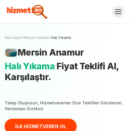
Mersin
Anamur
Halı Yıkama
Fiyat
Teklifi Al, Karşılaştır.
İLK HİZMETVEREN OL
Mersin şehrinde henüz hizmetveren yok
Ana Sayfa
›
Mersin
›
Anamur
›
Halı Yıkama
Mersin
Anamur
Halı Yıkama
Fiyat Teklifi Al,
Karşılaştır.
Talep Oluşturun, Hizmetverenler Size Teklifler Göndersin,
Herzaman Ücretsiz
İLK HİZMETVEREN OL