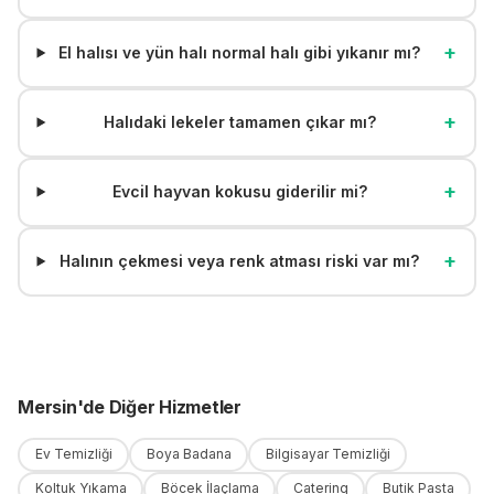
+
El halısı ve yün halı normal halı gibi yıkanır mı?
+
Halıdaki lekeler tamamen çıkar mı?
+
Evcil hayvan kokusu giderilir mi?
+
Halının çekmesi veya renk atması riski var mı?
Mersin
'
de
Diğer Hizmetler
Ev Temizliği
Boya Badana
Bilgisayar Temizliği
Koltuk Yıkama
Böcek İlaçlama
Catering
Butik Pasta