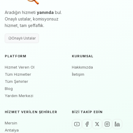
Aradığın hizmeti
yanında
bul.
Onaylı ustalar, komisyonsuz
hizmet, tam şeffaflık.
Onaylı Ustalar
PLATFORM
KURUMSAL
Hizmet Veren Ol
Hakkımızda
Tüm Hizmetler
İletişim
Tüm Şehirler
Blog
Yardım Merkezi
HIZMET VERILEN ŞEHIRLER
BIZI TAKIP EDIN
Mersin
Antalya