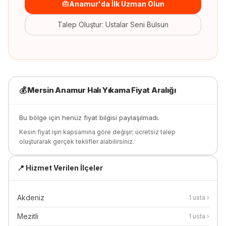
Anamur'da İlk Uzman Olun
Talep Oluştur: Ustalar Seni Bulsun
💰
Mersin Anamur
Halı Yıkama
Fiyat Aralığı
Bu bölge için henüz fiyat bilgisi paylaşılmadı.
Kesin fiyat işin kapsamına göre değişir; ücretsiz talep
oluşturarak gerçek teklifler alabilirsiniz.
📍 Hizmet Verilen İlçeler
Akdeniz
1
usta ›
Mezitli
1
usta ›