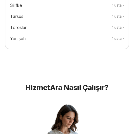
Silifke
1
usta ›
Tarsus
1
usta ›
Toroslar
1
usta ›
Yenişehir
1
usta ›
HizmetAra Nasıl Çalışır?