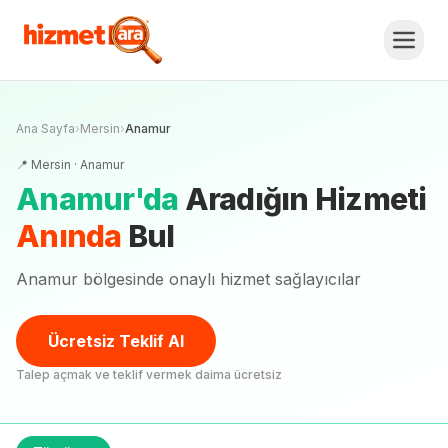
Ana Sayfa
›
Mersin
›
Anamur
📍
Mersin
·
Anamur
Anamur
'
da
Aradığın Hizmeti
Anında
Bul
Anamur bölgesinde onaylı hizmet sağlayıcılar
Ücretsiz Teklif Al
Talep açmak ve teklif vermek daima ücretsiz