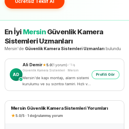
Ücretsiz Teklif Al
En İyi
Mersin
Güvenlik Kamera
Sistemleri
Uzmanları
Mersin'de
Güvenlik Kamera Sistemleri
Uzmanları
bulundu
Ali
Demir
★
5.0
(
1
yorum)
✅
1
iş
Güvenlik Kamera Sistemleri
·
Mersin
AD
Profili Gör
Mersin'de kapı montajı, alarm sistemi
✓
kurulumu ve su sızıntısı tamiri. Hızlı ve
güvenilir tamir hizmeti.
Mersin
Güvenlik Kamera Sistemleri
Yorumları
★
5.0
/5 ·
1
doğrulanmış yorum