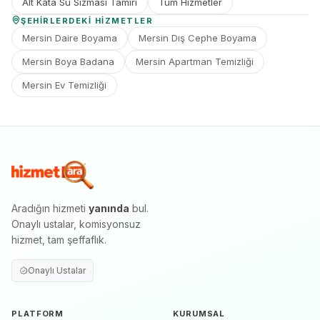
Alt Kata Su Sızması Tamiri
Tüm Hizmetler
ŞEHIRLERDEKI HIZMETLER
Mersin Daire Boyama
Mersin Dış Cephe Boyama
Mersin Boya Badana
Mersin Apartman Temizliği
Mersin Ev Temizliği
Aradığın hizmeti
yanında
bul.
Onaylı ustalar, komisyonsuz
hizmet, tam şeffaflık.
Onaylı Ustalar
PLATFORM
KURUMSAL