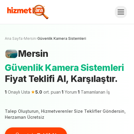
Mersin
Güvenlik Kamera Sistemleri
Fiyat
Teklifi Al, Karşılaştır.
Ücretsiz Teklif Al
Mersin şehrinde 1 hizmetveren teklif vermeye
hazır
Ana Sayfa
›
Mersin
›
Güvenlik Kamera Sistemleri
Mersin
Güvenlik Kamera Sistemleri
Fiyat Teklifi Al, Karşılaştır.
1
Onaylı Usta
·
★
5.0
ort. puan
·
1
Yorum
·
1
Tamamlanan İş
Talep Oluşturun, Hizmetverenler Size Teklifler Göndersin,
Herzaman Ücretsiz