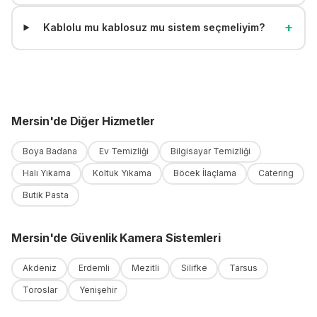
+
Kablolu mu kablosuz mu sistem seçmeliyim?
Mersin
'
de
Diğer Hizmetler
Boya Badana
Ev Temizliği
Bilgisayar Temizliği
Halı Yıkama
Koltuk Yıkama
Böcek İlaçlama
Catering
Butik Pasta
Mersin
'
de
Güvenlik Kamera Sistemleri
Akdeniz
Erdemli
Mezitli
Silifke
Tarsus
Toroslar
Yenişehir