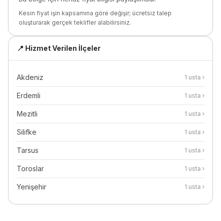
Kesin fiyat işin kapsamına göre değişir; ücretsiz talep
oluşturarak gerçek teklifler alabilirsiniz.
📍 Hizmet Verilen İlçeler
Akdeniz
1
usta ›
Erdemli
1
usta ›
Mezitli
1
usta ›
Silifke
1
usta ›
Tarsus
1
usta ›
Toroslar
1
usta ›
Yenişehir
1
usta ›