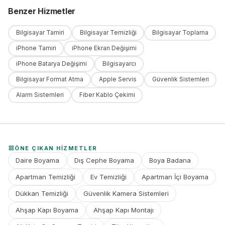
Benzer Hizmetler
Bilgisayar Tamiri
Bilgisayar Temizliği
Bilgisayar Toplama
iPhone Tamiri
iPhone Ekran Değişimi
iPhone Batarya Değişimi
Bilgisayarcı
Bilgisayar Format Atma
Apple Servis
Güvenlik Sistemleri
Alarm Sistemleri
Fiber Kablo Çekimi
ÖNE ÇIKAN HIZMETLER
Daire Boyama
Dış Cephe Boyama
Boya Badana
Apartman Temizliği
Ev Temizliği
Apartman İçi Boyama
Dükkan Temizliği
Güvenlik Kamera Sistemleri
Ahşap Kapı Boyama
Ahşap Kapı Montajı