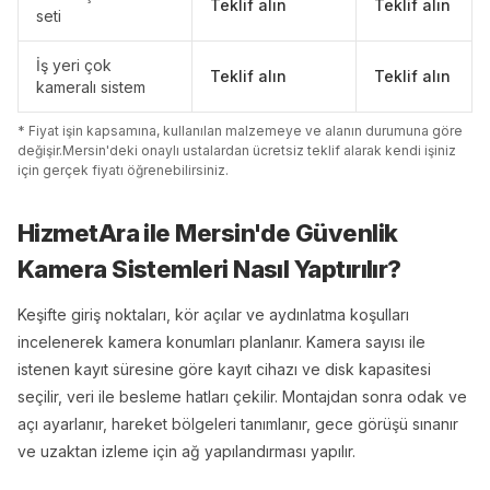
Teklif alın
Teklif alın
seti
İş yeri çok
Teklif alın
Teklif alın
kameralı sistem
* Fiyat işin kapsamına, kullanılan malzemeye ve alanın durumuna göre
değişir.
Mersin
'
de
ki onaylı ustalardan ücretsiz teklif alarak kendi işiniz
için gerçek fiyatı öğrenebilirsiniz.
HizmetAra ile
Mersin
'
de
Güvenlik
Kamera Sistemleri
Nasıl Yaptırılır?
Keşifte giriş noktaları, kör açılar ve aydınlatma koşulları
incelenerek kamera konumları planlanır. Kamera sayısı ile
istenen kayıt süresine göre kayıt cihazı ve disk kapasitesi
seçilir, veri ile besleme hatları çekilir. Montajdan sonra odak ve
açı ayarlanır, hareket bölgeleri tanımlanır, gece görüşü sınanır
ve uzaktan izleme için ağ yapılandırması yapılır.