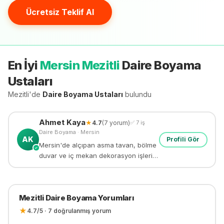
Ücretsiz Teklif Al
En İyi
Mersin Mezitli
Daire Boyama
Ustaları
Mezitli'de
Daire Boyama
Ustaları
bulundu
Ahmet
Kaya
★
4.7
(
7
yorum)
✅
7
iş
Daire Boyama
·
Mersin
AK
Profili Gör
Mersin'de alçıpan asma tavan, bölme
✓
duvar ve iç mekan dekorasyon işleri.
Uygun fiyat, kaliteli işçilik.
Mezitli
Daire Boyama
Yorumları
★
4.7
/5 ·
7
doğrulanmış yorum