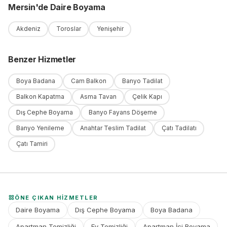
Mersin
'
de
Daire Boyama
Akdeniz
Toroslar
Yenişehir
Benzer Hizmetler
Boya Badana
Cam Balkon
Banyo Tadilat
Balkon Kapatma
Asma Tavan
Çelik Kapı
Dış Cephe Boyama
Banyo Fayans Döşeme
Banyo Yenileme
Anahtar Teslim Tadilat
Çatı Tadilatı
Çatı Tamiri
ÖNE ÇIKAN HIZMETLER
Daire Boyama
Dış Cephe Boyama
Boya Badana
Apartman Temizliği
Ev Temizliği
Apartman İçi Boyama