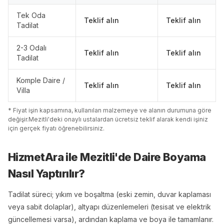
Tek Oda
Teklif alın
Teklif alın
Tadilat
2-3 Odalı
Teklif alın
Teklif alın
Tadilat
Komple Daire /
Teklif alın
Teklif alın
Villa
* Fiyat işin kapsamına, kullanılan malzemeye ve alanın durumuna göre
değişir.
Mezitli
'
de
ki onaylı ustalardan ücretsiz teklif alarak kendi işiniz
için gerçek fiyatı öğrenebilirsiniz.
HizmetAra ile
Mezitli
'
de
Daire Boyama
Nasıl Yaptırılır?
Tadilat süreci; yıkım ve boşaltma (eski zemin, duvar kaplaması
veya sabit dolaplar), altyapı düzenlemeleri (tesisat ve elektrik
güncellemesi varsa), ardından kaplama ve boya ile tamamlanır.