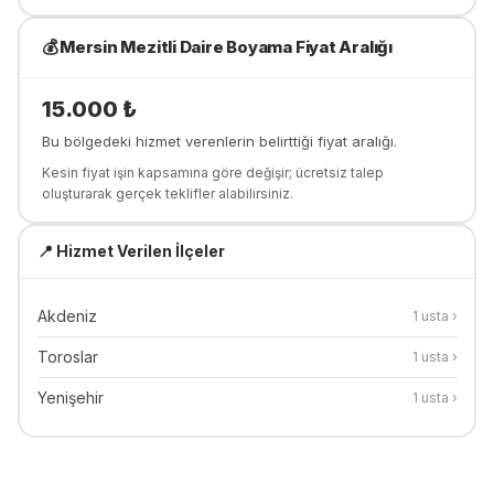
💰
Mersin Mezitli
Daire Boyama
Fiyat Aralığı
15.000
₺
Bu bölgedeki hizmet verenlerin belirttiği fiyat aralığı.
Kesin fiyat işin kapsamına göre değişir; ücretsiz talep
oluşturarak gerçek teklifler alabilirsiniz.
📍 Hizmet Verilen İlçeler
Akdeniz
1
usta ›
Toroslar
1
usta ›
Yenişehir
1
usta ›