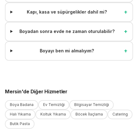
+
Kapı, kasa ve süpürgelikler dahil mi?
+
Boyadan sonra evde ne zaman oturulabilir?
+
Boyayı ben mi almalıyım?
Mersin
'
de
Diğer Hizmetler
Boya Badana
Ev Temizliği
Bilgisayar Temizliği
Halı Yıkama
Koltuk Yıkama
Böcek İlaçlama
Catering
Butik Pasta