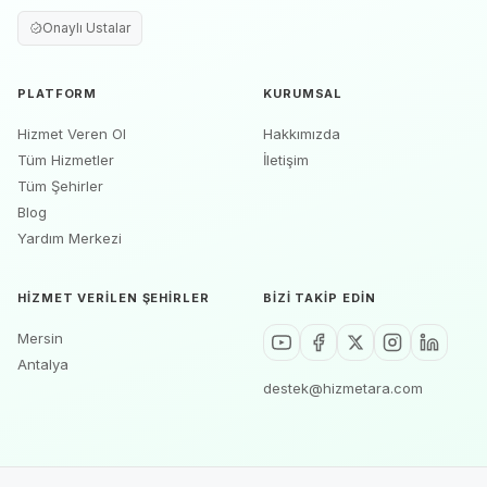
Onaylı Ustalar
PLATFORM
KURUMSAL
Hizmet Veren Ol
Hakkımızda
Tüm Hizmetler
İletişim
Tüm Şehirler
Blog
Yardım Merkezi
HIZMET VERILEN ŞEHIRLER
BIZI TAKIP EDIN
Mersin
Antalya
destek@hizmetara.com