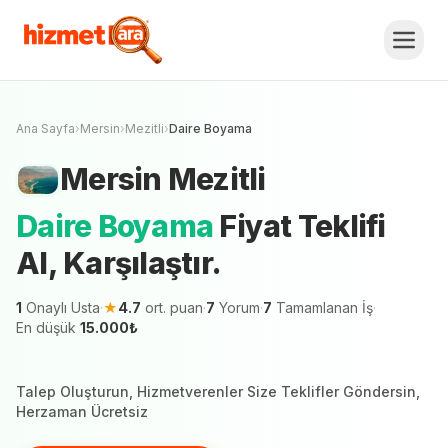
Mersin
Mezitli
Daire Boyama
Fiyat Teklifi
Al, Karşılaştır.
Ücretsiz Teklif Al
Mersin şehrinde 1 hizmetveren teklif vermeye
hazır
Ana Sayfa
›
Mersin
›
Mezitli
›
Daire Boyama
Mersin
Mezitli
Daire Boyama
Fiyat Teklifi
Al, Karşılaştır.
1
Onaylı Usta
·
★
4.7
ort. puan
·
7
Yorum
·
7
Tamamlanan İş
·
En düşük
15.000
₺
Talep Oluşturun, Hizmetverenler Size Teklifler Göndersin,
Herzaman Ücretsiz