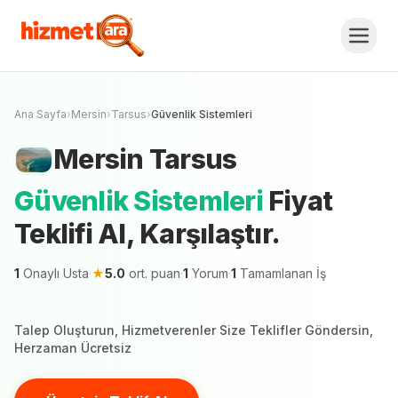
Mersin
Tarsus
Güvenlik Sistemleri
Fiyat
Teklifi Al, Karşılaştır.
Ücretsiz Teklif Al
Mersin şehrinde 1 hizmetveren teklif vermeye
hazır
Ana Sayfa
›
Mersin
›
Tarsus
›
Güvenlik Sistemleri
Mersin
Tarsus
Güvenlik Sistemleri
Fiyat
Teklifi Al, Karşılaştır.
1
Onaylı Usta
·
★
5.0
ort. puan
·
1
Yorum
·
1
Tamamlanan İş
Talep Oluşturun, Hizmetverenler Size Teklifler Göndersin,
Herzaman Ücretsiz