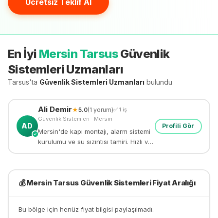
Ücretsiz Teklif Al
En İyi
Mersin Tarsus
Güvenlik
Sistemleri
Uzmanları
Tarsus'ta
Güvenlik Sistemleri
Uzmanları
bulundu
Ali
Demir
★
5.0
(
1
yorum)
✅
1
iş
Güvenlik Sistemleri
·
Mersin
AD
Profili Gör
Mersin'de kapı montajı, alarm sistemi
✓
kurulumu ve su sızıntısı tamiri. Hızlı ve
güvenilir tamir hizmeti.
💰
Mersin Tarsus
Güvenlik Sistemleri
Fiyat Aralığı
Bu bölge için henüz fiyat bilgisi paylaşılmadı.