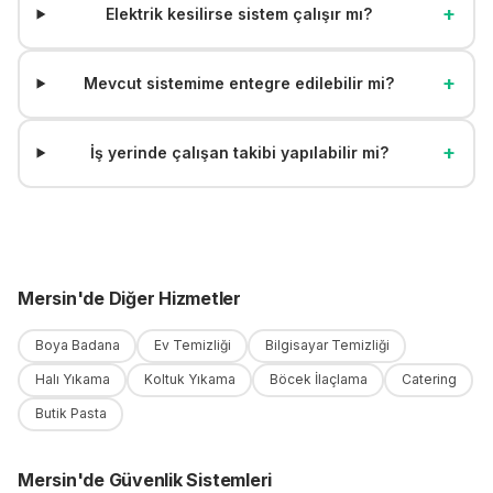
+
Elektrik kesilirse sistem çalışır mı?
+
Mevcut sistemime entegre edilebilir mi?
+
İş yerinde çalışan takibi yapılabilir mi?
Mersin
'
de
Diğer Hizmetler
Boya Badana
Ev Temizliği
Bilgisayar Temizliği
Halı Yıkama
Koltuk Yıkama
Böcek İlaçlama
Catering
Butik Pasta
Mersin
'
de
Güvenlik Sistemleri