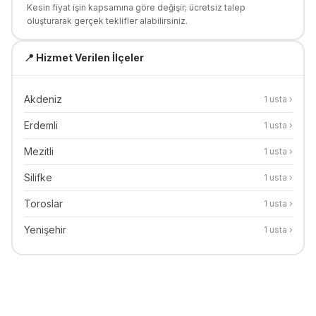
Kesin fiyat işin kapsamına göre değişir; ücretsiz talep
oluşturarak gerçek teklifler alabilirsiniz.
📍 Hizmet Verilen İlçeler
Akdeniz
1
usta ›
Erdemli
1
usta ›
Mezitli
1
usta ›
Silifke
1
usta ›
Toroslar
1
usta ›
Yenişehir
1
usta ›