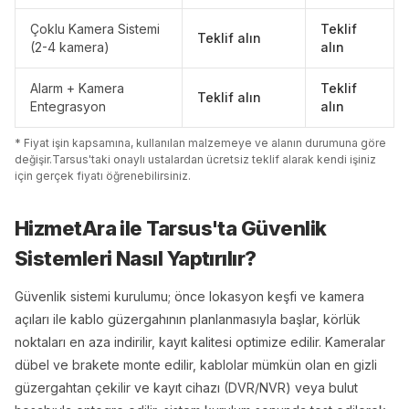
Çoklu Kamera Sistemi
Teklif
Teklif alın
(2-4 kamera)
alın
Alarm + Kamera
Teklif
Teklif alın
Entegrasyon
alın
* Fiyat işin kapsamına, kullanılan malzemeye ve alanın durumuna göre
değişir.
Tarsus
'
ta
ki onaylı ustalardan ücretsiz teklif alarak kendi işiniz
için gerçek fiyatı öğrenebilirsiniz.
HizmetAra ile
Tarsus
'
ta
Güvenlik
Sistemleri
Nasıl Yaptırılır?
Güvenlik sistemi kurulumu; önce lokasyon keşfi ve kamera
açıları ile kablo güzergahının planlanmasıyla başlar, körlük
noktaları en aza indirilir, kayıt kalitesi optimize edilir. Kameralar
dübel ve brakete monte edilir, kablolar mümkün olan en gizli
güzergahtan çekilir ve kayıt cihazı (DVR/NVR) veya bulut