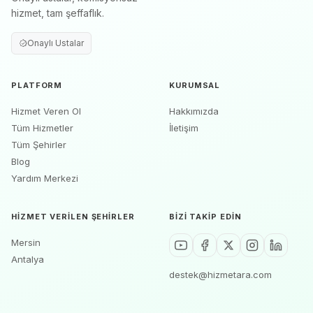
hizmet, tam şeffaflık.
Onaylı Ustalar
PLATFORM
KURUMSAL
Hizmet Veren Ol
Hakkımızda
Tüm Hizmetler
İletişim
Tüm Şehirler
Blog
Yardım Merkezi
HIZMET VERILEN ŞEHIRLER
BIZI TAKIP EDIN
Mersin
Antalya
destek@hizmetara.com