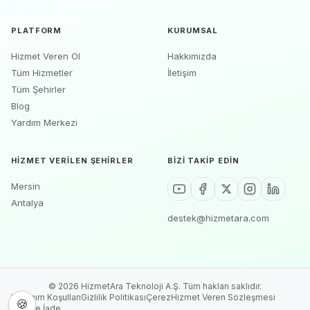
PLATFORM
KURUMSAL
Hizmet Veren Ol
Hakkımızda
Tüm Hizmetler
İletişim
Tüm Şehirler
Blog
Yardım Merkezi
HIZMET VERILEN ŞEHIRLER
BIZI TAKIP EDIN
Mersin
Antalya
destek@hizmetara.com
©
2026
HizmetAra Teknoloji A.Ş. Tüm hakları saklıdır.
Kullanım Koşulları
Gizlilik Politikası
Çerez
Hizmet Veren Sözleşmesi
🍪
İptal ve İade