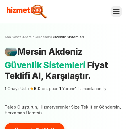
Mersin
Akdeniz
Güvenlik Sistemleri
Fiyat
Teklifi Al, Karşılaştır.
Ücretsiz Teklif Al
Mersin şehrinde 1 hizmetveren teklif vermeye
hazır
Ana Sayfa
›
Mersin
›
Akdeniz
›
Güvenlik Sistemleri
Mersin
Akdeniz
Güvenlik Sistemleri
Fiyat
Teklifi Al, Karşılaştır.
1
Onaylı Usta
·
★
5.0
ort. puan
·
1
Yorum
·
1
Tamamlanan İş
Talep Oluşturun, Hizmetverenler Size Teklifler Göndersin,
Herzaman Ücretsiz