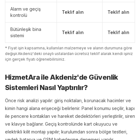
Alarm ve geçiş
Teklif alın
Teklif alın
kontrolü
Bütünleşik bina
Teklif alın
Teklif alın
sistemi
* Fiyat işin kapsamına, kullanılan malzemeye ve alanın durumuna göre
değişir.
Akdeniz
'
de
ki onaylı ustalardan ücretsiz teklif alarak kendi işiniz
için gerçek fiyatı öğrenebilirsiniz.
HizmetAra ile
Akdeniz
'
de
Güvenlik
Sistemleri
Nasıl Yaptırılır?
Önce risk analizi yapılır: giriş noktaları, korunacak hacimler ve
kimin hangi alana erişeceği belirlenir. Panel konumu seçilir, kapı
ile pencere kontakları ve hareket dedektörleri yerleştirilir, siren
ve klavye bağlanır. Geçiş kontrolünde kart okuyucu ve
elektrikli kilit montajı yapılır; kurulumdan sonra bölge testleri,
yedek batarya ve GSM haberleşme denemesi yapılır.