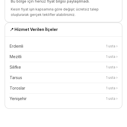
Bu bölge için henüz fiyat bilgisi paylaşılmadı.
Kesin fiyat işin kapsamına göre değişir; ücretsiz talep
oluşturarak gerçek teklifler alabilirsiniz.
📍 Hizmet Verilen İlçeler
Erdemli
1
usta ›
Mezitli
1
usta ›
Silifke
1
usta ›
Tarsus
1
usta ›
Toroslar
1
usta ›
Yenişehir
1
usta ›