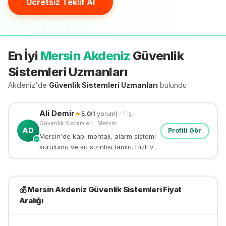
Ücretsiz Teklif Al
En İyi
Mersin Akdeniz
Güvenlik
Sistemleri
Uzmanları
Akdeniz'de
Güvenlik Sistemleri
Uzmanları
bulundu
Ali
Demir
★
5.0
(
1
yorum)
✅
1
iş
Güvenlik Sistemleri
·
Mersin
AD
Profili Gör
Mersin'de kapı montajı, alarm sistemi
✓
kurulumu ve su sızıntısı tamiri. Hızlı ve
güvenilir tamir hizmeti.
💰
Mersin Akdeniz
Güvenlik Sistemleri
Fiyat
Aralığı