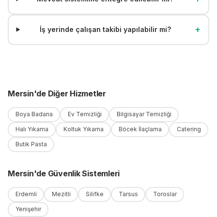
+
İş yerinde çalışan takibi yapılabilir mi?
Mersin
'
de
Diğer Hizmetler
Boya Badana
Ev Temizliği
Bilgisayar Temizliği
Halı Yıkama
Koltuk Yıkama
Böcek İlaçlama
Catering
Butik Pasta
Mersin
'
de
Güvenlik Sistemleri
Erdemli
Mezitli
Silifke
Tarsus
Toroslar
Yenişehir