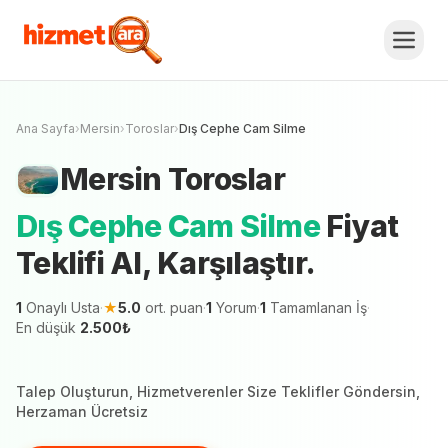
Mersin
Toroslar
Dış Cephe Cam Silme
Fiyat Teklifi Al, Karşılaştır.
Ücretsiz Teklif Al
Mersin şehrinde 1 hizmetveren teklif vermeye
hazır
Ana Sayfa
›
Mersin
›
Toroslar
›
Dış Cephe Cam Silme
Mersin
Toroslar
Dış Cephe Cam Silme
Fiyat
Teklifi Al, Karşılaştır.
1
Onaylı Usta
·
★
5.0
ort. puan
·
1
Yorum
·
1
Tamamlanan İş
·
En düşük
2.500
₺
Talep Oluşturun, Hizmetverenler Size Teklifler Göndersin,
Herzaman Ücretsiz