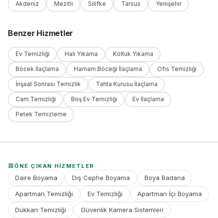
Akdeniz
Mezitli
Silifke
Tarsus
Yenişehir
Benzer Hizmetler
Ev Temizliği
Halı Yıkama
Koltuk Yıkama
Böcek İlaçlama
Hamam Böceği İlaçlama
Ofis Temizliği
İnşaat Sonrası Temizlik
Tahta Kurusu İlaçlama
Cam Temizliği
Boş Ev Temizliği
Ev İlaçlama
Petek Temizleme
ÖNE ÇIKAN HIZMETLER
Daire Boyama
Dış Cephe Boyama
Boya Badana
Apartman Temizliği
Ev Temizliği
Apartman İçi Boyama
Dükkan Temizliği
Güvenlik Kamera Sistemleri