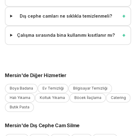
+
Dış cephe camları ne sıklıkla temizlenmeli?
+
Çalışma sırasında bina kullanımı kısıtlanır mı?
Mersin
'
de
Diğer Hizmetler
Boya Badana
Ev Temizliği
Bilgisayar Temizliği
Halı Yıkama
Koltuk Yıkama
Böcek İlaçlama
Catering
Butik Pasta
Mersin
'
de
Dış Cephe Cam Silme