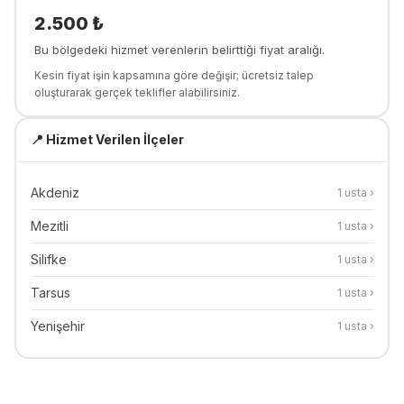
2.500
₺
Bu bölgedeki hizmet verenlerin belirttiği fiyat aralığı.
Kesin fiyat işin kapsamına göre değişir; ücretsiz talep
oluşturarak gerçek teklifler alabilirsiniz.
📍 Hizmet Verilen İlçeler
Akdeniz
1
usta ›
Mezitli
1
usta ›
Silifke
1
usta ›
Tarsus
1
usta ›
Yenişehir
1
usta ›