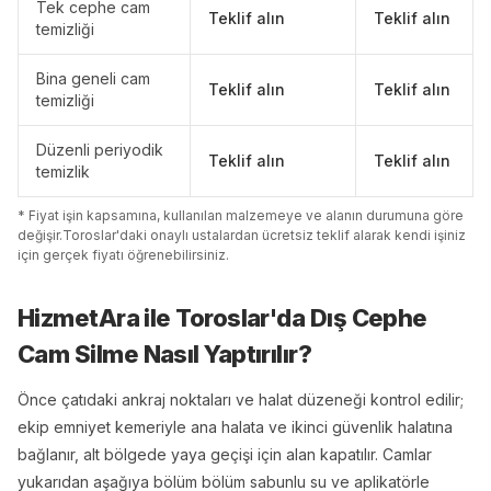
Tek cephe cam
Teklif alın
Teklif alın
temizliği
Bina geneli cam
Teklif alın
Teklif alın
temizliği
Düzenli periyodik
Teklif alın
Teklif alın
temizlik
* Fiyat işin kapsamına, kullanılan malzemeye ve alanın durumuna göre
değişir.
Toroslar
'
da
ki onaylı ustalardan ücretsiz teklif alarak kendi işiniz
için gerçek fiyatı öğrenebilirsiniz.
HizmetAra ile
Toroslar
'
da
Dış Cephe
Cam Silme
Nasıl Yaptırılır?
Önce çatıdaki ankraj noktaları ve halat düzeneği kontrol edilir;
ekip emniyet kemeriyle ana halata ve ikinci güvenlik halatına
bağlanır, alt bölgede yaya geçişi için alan kapatılır. Camlar
yukarıdan aşağıya bölüm bölüm sabunlu su ve aplikatörle