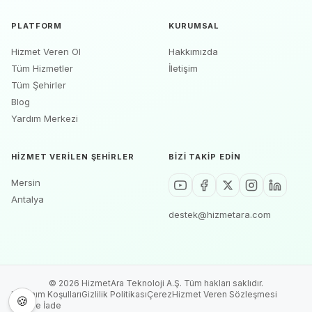
PLATFORM
KURUMSAL
Hizmet Veren Ol
Hakkımızda
Tüm Hizmetler
İletişim
Tüm Şehirler
Blog
Yardım Merkezi
HIZMET VERILEN ŞEHIRLER
BIZI TAKIP EDIN
Mersin
Antalya
destek@hizmetara.com
©
2026
HizmetAra Teknoloji A.Ş. Tüm hakları saklıdır.
Kullanım Koşulları
Gizlilik Politikası
Çerez
Hizmet Veren Sözleşmesi
🍪
İptal ve İade