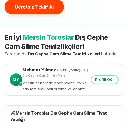
Ücretsiz Teklif Al
En İyi
Mersin Toroslar
Dış Cephe
Cam Silme
Temizlikçileri
Toroslar'da
Dış Cephe Cam Silme
Temizlikçileri
bulundu
Mehmet
Yılmaz
★
5.0
(
1
yorum)
✅
1
iş
Dış Cephe Cam Silme
·
Mersin
MY
Profili Gör
Mersin genelinde profesyonel ev ve
✓
ofis temizliği, halı yıkama ve apartman
temizliği yapıyorum. 8 yıllık deneyim.
💰
Mersin Toroslar
Dış Cephe Cam Silme
Fiyat
Aralığı