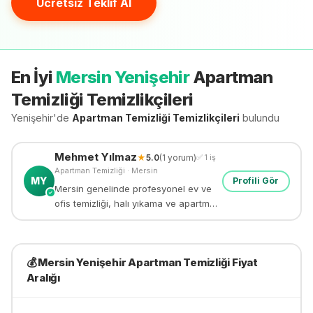
Ücretsiz Teklif Al
En İyi
Mersin Yenişehir
Apartman
Temizliği
Temizlikçileri
Yenişehir'de
Apartman Temizliği
Temizlikçileri
bulundu
Mehmet
Yılmaz
★
5.0
(
1
yorum)
✅
1
iş
Apartman Temizliği
·
Mersin
MY
Profili Gör
Mersin genelinde profesyonel ev ve
✓
ofis temizliği, halı yıkama ve apartman
temizliği yapıyorum. 8 yıllık deneyim.
💰
Mersin Yenişehir
Apartman Temizliği
Fiyat
Aralığı