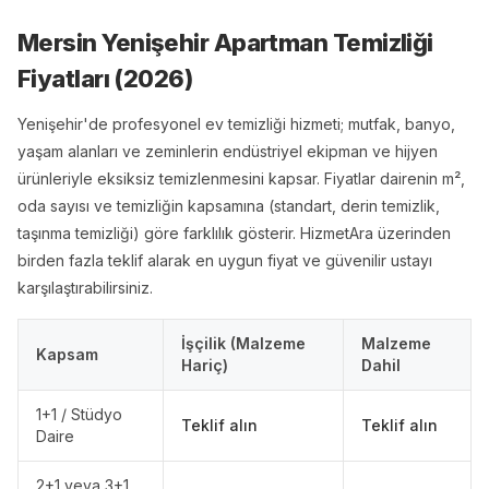
Mersin Yenişehir Apartman Temizliği
Fiyatları (
2026
)
Yenişehir'de profesyonel ev temizliği hizmeti; mutfak, banyo,
yaşam alanları ve zeminlerin endüstriyel ekipman ve hijyen
ürünleriyle eksiksiz temizlenmesini kapsar. Fiyatlar dairenin m²,
oda sayısı ve temizliğin kapsamına (standart, derin temizlik,
taşınma temizliği) göre farklılık gösterir. HizmetAra üzerinden
birden fazla teklif alarak en uygun fiyat ve güvenilir ustayı
karşılaştırabilirsiniz.
İşçilik (Malzeme
Malzeme
Kapsam
Hariç)
Dahil
1+1 / Stüdyo
Teklif alın
Teklif alın
Daire
2+1 veya 3+1