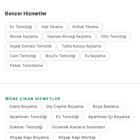
Benzer Hizmetler
Ev Temizliği
Halı Yıkama
Koltuk Yıkama
Böcek İlaçlama
Hamam Böceği İlaçlama
Ofis Temizliği
İnşaat Sonrası Temizlik
Tahta Kurusu İlaçlama
Cam Temizliği
Boş Ev Temizliği
Ev İlaçlama
Petek Temizleme
ÖNE ÇIKAN HIZMETLER
Daire Boyama
Dış Cephe Boyama
Boya Badana
Apartman Temizliği
Ev Temizliği
Apartman İçi Boyama
Dükkan Temizliği
Güvenlik Kamera Sistemleri
Ahşap Kapı Boyama
Ahşap Kapı Montajı