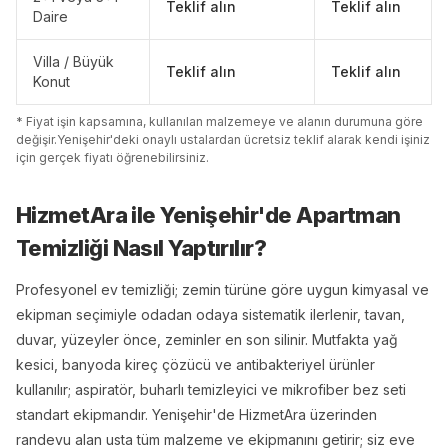
Teklif alın
Teklif alın
Daire
Villa / Büyük
Teklif alın
Teklif alın
Konut
* Fiyat işin kapsamına, kullanılan malzemeye ve alanın durumuna göre
değişir.
Yenişehir
'
de
ki onaylı ustalardan ücretsiz teklif alarak kendi işiniz
için gerçek fiyatı öğrenebilirsiniz.
HizmetAra ile
Yenişehir
'
de
Apartman
Temizliği
Nasıl Yaptırılır?
Profesyonel ev temizliği; zemin türüne göre uygun kimyasal ve
ekipman seçimiyle odadan odaya sistematik ilerlenir, tavan,
duvar, yüzeyler önce, zeminler en son silinir. Mutfakta yağ
kesici, banyoda kireç çözücü ve antibakteriyel ürünler
kullanılır; aspiratör, buharlı temizleyici ve mikrofiber bez seti
standart ekipmandır. Yenişehir'de HizmetAra üzerinden
randevu alan usta tüm malzeme ve ekipmanını getirir; siz eve