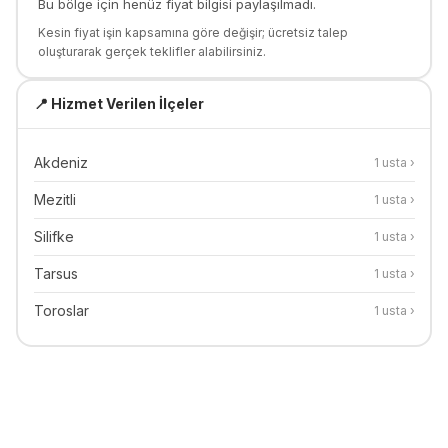
Bu bölge için henüz fiyat bilgisi paylaşılmadı.
Kesin fiyat işin kapsamına göre değişir; ücretsiz talep
oluşturarak gerçek teklifler alabilirsiniz.
📍 Hizmet Verilen İlçeler
Akdeniz
1
usta ›
Mezitli
1
usta ›
Silifke
1
usta ›
Tarsus
1
usta ›
Toroslar
1
usta ›