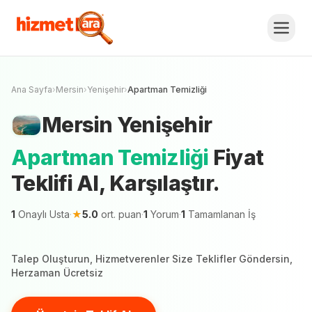
Mersin
Yenişehir
Apartman Temizliği
Fiyat
Teklifi Al, Karşılaştır.
Ücretsiz Teklif Al
Mersin şehrinde 1 hizmetveren teklif vermeye
hazır
Ana Sayfa
›
Mersin
›
Yenişehir
›
Apartman Temizliği
Mersin
Yenişehir
Apartman Temizliği
Fiyat
Teklifi Al, Karşılaştır.
1
Onaylı Usta
·
★
5.0
ort. puan
·
1
Yorum
·
1
Tamamlanan İş
Talep Oluşturun, Hizmetverenler Size Teklifler Göndersin,
Herzaman Ücretsiz